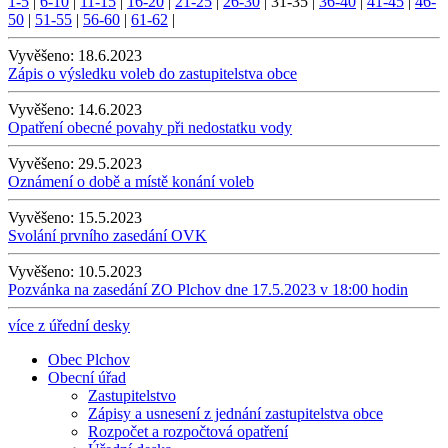
1-5
|
6-10
|
11-15
|
16-20
|
21-25
|
26-30
|
31-35
|
36-40
|
41-45
|
46-
50
|
51-55
|
56-60
|
61-62
|
Vyvěšeno:
18.6.2023
Zápis o výsledku voleb do zastupitelstva obce
Vyvěšeno:
14.6.2023
Opatření obecné povahy při nedostatku vody
Vyvěšeno:
29.5.2023
Oznámení o době a místě konání voleb
Vyvěšeno:
15.5.2023
Svolání prvního zasedání OVK
Vyvěšeno:
10.5.2023
Pozvánka na zasedání ZO Plchov dne 17.5.2023 v 18:00 hodin
více z úřední desky
Obec Plchov
Obecní úřad
Zastupitelstvo
Zápisy a usnesení z jednání zastupitelstva obce
Rozpočet a rozpočtová opatření