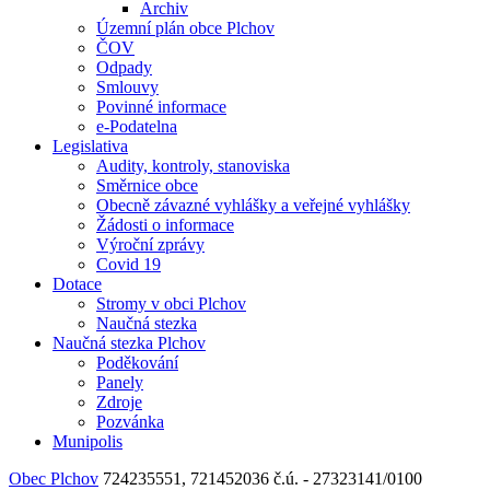
Archiv
Územní plán obce Plchov
ČOV
Odpady
Smlouvy
Povinné informace
e-Podatelna
Legislativa
Audity, kontroly, stanoviska
Směrnice obce
Obecně závazné vyhlášky a veřejné vyhlášky
Žádosti o informace
Výroční zprávy
Covid 19
Dotace
Stromy v obci Plchov
Naučná stezka
Naučná stezka Plchov
Poděkování
Panely
Zdroje
Pozvánka
Munipolis
Obec Plchov
724235551, 721452036
č.ú. - 27323141/0100