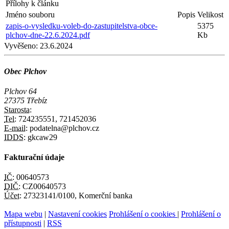
Přílohy k článku
Jméno souboru
Popis
Velikost
zapis-o-vysledku-voleb-do-zastupitelstva-obce-
5375
plchov-dne-22.6.2024.pdf
Kb
Vyvěšeno:
23.6.2024
Obec Plchov
Plchov 64
27375 Třebíz
Starosta:
Tel:
724235551, 721452036
E-mail:
podatelna@plchov.cz
IDDS:
gkcaw29
Fakturační údaje
IČ:
00640573
DIČ:
CZ00640573
Účet:
27323141/0100, Komerční banka
Mapa webu
|
Nastavení cookies
Prohlášení o cookies
|
Prohlášení o
přístupnosti
|
RSS