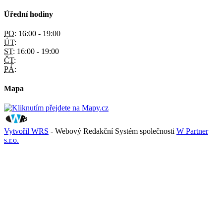
Úřední hodiny
PO:
16:00 - 19:00
ÚT:
ST:
16:00 - 19:00
ČT:
PÁ:
Mapa
Vytvořil WRS
- Webový Redakční Systém společnosti
W Partner
s.r.o.