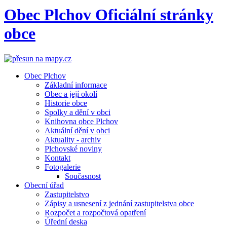
Obec
Plchov
Oficiální stránky
obce
Obec Plchov
Základní informace
Obec a její okolí
Historie obce
Spolky a dění v obci
Knihovna obce Plchov
Aktuální dění v obci
Aktuality - archiv
Plchovské noviny
Kontakt
Fotogalerie
Současnost
Obecní úřad
Zastupitelstvo
Zápisy a usnesení z jednání zastupitelstva obce
Rozpočet a rozpočtová opatření
Úřední deska