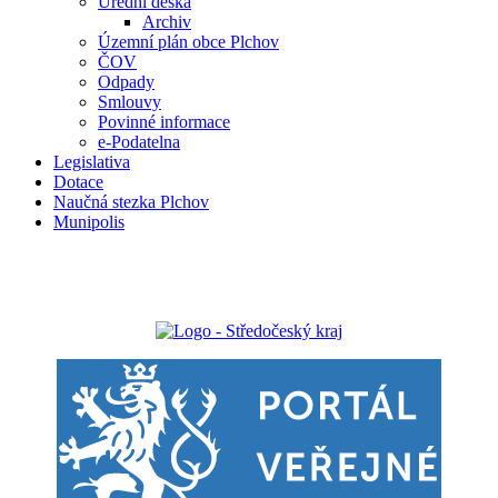
Úřední deska
Archiv
Územní plán obce Plchov
ČOV
Odpady
Smlouvy
Povinné informace
e-Podatelna
Legislativa
Dotace
Naučná stezka Plchov
Munipolis