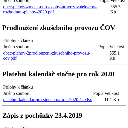
Jméno souboru
Popis
Velikost
obec-plchov-zmena-odb.-osoby-provozovatele-cov-
355.5
rozhodnuti-plchov-2020.pdf
Kb
Prodloužení zkušebního provozu ČOV
Přílohy k článku
Jméno souboru
Popis
Velikost
obec-plchov-2prodlouzeni-zkusebniho-provozu-
555.1
cov.pdf
Kb
Platební kalendář stočné pro rok 2020
Přílohy k článku
Jméno souboru
Popis
Velikost
platebni-kalendar-pro-stocne-na-rok-2020-1-.xlsx
11.1 Kb
Zápis z pochůzky 23.4.2019