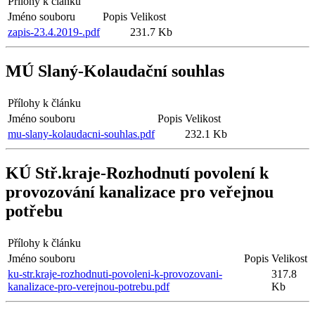
Přílohy k článku
Jméno souboru
Popis
Velikost
zapis-23.4.2019-.pdf
231.7 Kb
MÚ Slaný-Kolaudační souhlas
Přílohy k článku
Jméno souboru
Popis
Velikost
mu-slany-kolaudacni-souhlas.pdf
232.1 Kb
KÚ Stř.kraje-Rozhodnutí povolení k
provozování kanalizace pro veřejnou
potřebu
Přílohy k článku
Jméno souboru
Popis
Velikost
ku-str.kraje-rozhodnuti-povoleni-k-provozovani-
317.8
kanalizace-pro-verejnou-potrebu.pdf
Kb