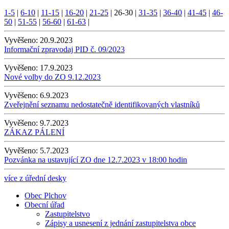
1-5
|
6-10
|
11-15
|
16-20
|
21-25
|
26-30
|
31-35
|
36-40
|
41-45
|
46-
50
|
51-55
|
56-60
|
61-63
|
Vyvěšeno:
20.9.2023
Informační zpravodaj PID č. 09/2023
Vyvěšeno:
17.9.2023
Nové volby do ZO 9.12.2023
Vyvěšeno:
6.9.2023
Zveřejnění seznamu nedostatečně identifikovaných vlastníků
Vyvěšeno:
9.7.2023
ZÁKAZ PÁLENÍ
Vyvěšeno:
5.7.2023
Pozvánka na ustavující ZO dne 12.7.2023 v 18:00 hodin
více z úřední desky
Obec Plchov
Obecní úřad
Zastupitelstvo
Zápisy a usnesení z jednání zastupitelstva obce