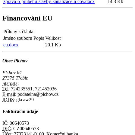
zprava-o-prubehu-stavby-kanalizace-a-cov.docx
14.3 Kb
Financování EU
Přílohy k článku
Jméno souboru
Popis
Velikost
eu.docx
20.1 Kb
Obec Plchov
Plchov 64
27375 Třebíz
Starosta:
Tel:
724235551, 721452036
E-mail:
podatelna@plchov.cz
IDDS:
gkcaw29
Fakturační údaje
IČ:
00640573
DIČ:
CZ00640573
Účet:
27323141/0100, Komerční banka