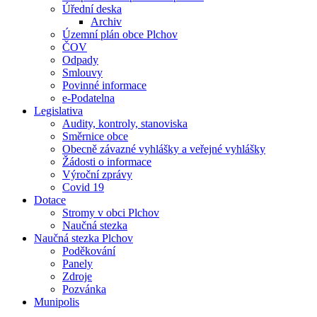
Úřední deska
Archiv
Územní plán obce Plchov
ČOV
Odpady
Smlouvy
Povinné informace
e-Podatelna
Legislativa
Audity, kontroly, stanoviska
Směrnice obce
Obecně závazné vyhlášky a veřejné vyhlášky
Žádosti o informace
Výroční zprávy
Covid 19
Dotace
Stromy v obci Plchov
Naučná stezka
Naučná stezka Plchov
Poděkování
Panely
Zdroje
Pozvánka
Munipolis