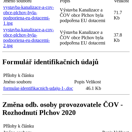
Jméno souboru
Popis
Velikost
vystavba-kanalizace-a-cov-
Výstavba Kanalizace a
obce-plchov-byla-
71.7
ČOV obce Plchov byla
podporiena-eu-dotacemi-
Kb
podpořena EU dotacemi
1.jpg
vystavba-kanalizace-a-cov-
Výstavba Kanalizace a
obce-plchov-byla-
37.8
ČOV obce Plchov byla
podporiena-eu-dotacemi-
Kb
podpořena EU dotacemi
2.jpg
Formulář identifikačních údajů
Přílohy k článku
Jméno souboru
Popis
Velikost
formular-identifikacnich-udaju-1-.doc
46.1 Kb
Změna odb. osoby provozovatele ČOV -
Rozhodnutí Plchov 2020
Přílohy k článku