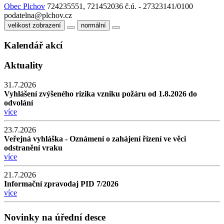
Obec Plchov
724235551, 721452036
č.ú. - 27323141/0100
podatelna@plchov.cz
velikost zobrazení
normální
Kalendář akcí
Aktuality
31.7.2026
Vyhlášení zvýšeného rizika vzniku požáru od 1.8.2026 do
odvolání
více
23.7.2026
Veřejná vyhláška - Oznámení o zahájení řízení ve věci
odstranění vraku
více
21.7.2026
Informační zpravodaj PID 7/2026
více
Novinky na úřední desce