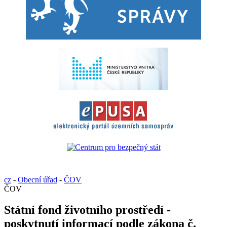
cz
-
Obecní úřad
-
ČOV
ČOV
Státní fond životního prostředí -
poskytnutí informací podle zákona č.