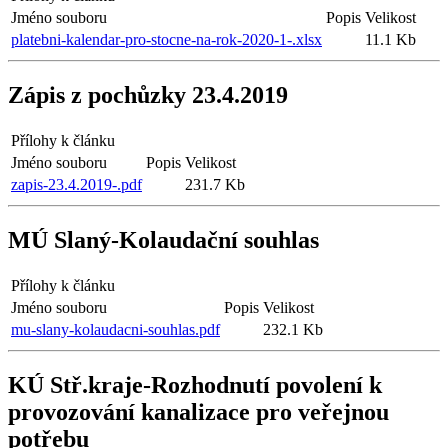
Jméno souboru
Popis
Velikost
platebni-kalendar-pro-stocne-na-rok-2020-1-.xlsx
11.1 Kb
Zápis z pochůzky 23.4.2019
Přílohy k článku
Jméno souboru
Popis
Velikost
zapis-23.4.2019-.pdf
231.7 Kb
MÚ Slaný-Kolaudační souhlas
Přílohy k článku
Jméno souboru
Popis
Velikost
mu-slany-kolaudacni-souhlas.pdf
232.1 Kb
KÚ Stř.kraje-Rozhodnutí povolení k
provozování kanalizace pro veřejnou
potřebu