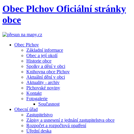
Obec
Plchov
Oficiální stránky
obce
Obec Plchov
Základní informace
Obec a její okolí
Historie obce
Spolky a dění v obci
Knihovna obce Plchov
Aktuální dění v obci
Aktuality - archiv
Plchovské noviny
Kontakt
Fotogalerie
Současnost
Obecní úřad
Zastupitelstvo
Zápisy a usnesení z jednání zastupitelstva obce
Rozpočet a rozpočtová opatření
Úřední deska