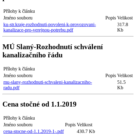
Přílohy k článku
Jméno souboru
Popis
Velikost
ku-str.kraje-rozhodnuti-povoleni-k-provozovani-
317.8
kanalizace-pro-verejnou-potrebu.pdf
Kb
MÚ Slaný-Rozhodnutí schválení
kanalizačního řádu
Přílohy k článku
Jméno souboru
Popis
Velikost
mu-slany-rozhodnuti-schvaleni-kanalizacniho-
51.5
radu.pdf
Kb
Cena stočné od 1.1.2019
Přílohy k článku
Jméno souboru
Popis
Velikost
cena-stocne-od-1.1.2019-1-.pdf
430.7 Kb