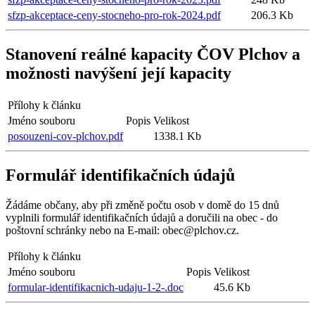
sfzp-akceptace-ceny-stocneho-pro-rok-2024.pdf
206.3 Kb
Stanovení reálné kapacity ČOV Plchov a
možnosti navýšení její kapacity
Přílohy k článku
Jméno souboru
Popis
Velikost
posouzeni-cov-plchov.pdf
1338.1 Kb
Formulář identifikačních údajů
Žádáme občany, aby při změně počtu osob v domě do 15 dnů
vyplnili formulář identifikačních údajů a doručili na obec - do
poštovní schránky nebo na E-mail: obec@plchov.cz.
Přílohy k článku
Jméno souboru
Popis
Velikost
formular-identifikacnich-udaju-1-2-.doc
45.6 Kb