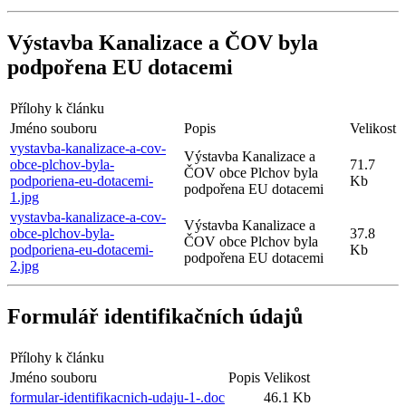
Výstavba Kanalizace a ČOV byla
podpořena EU dotacemi
Přílohy k článku
Jméno souboru
Popis
Velikost
vystavba-kanalizace-a-cov-
Výstavba Kanalizace a
obce-plchov-byla-
71.7
ČOV obce Plchov byla
podporiena-eu-dotacemi-
Kb
podpořena EU dotacemi
1.jpg
vystavba-kanalizace-a-cov-
Výstavba Kanalizace a
obce-plchov-byla-
37.8
ČOV obce Plchov byla
podporiena-eu-dotacemi-
Kb
podpořena EU dotacemi
2.jpg
Formulář identifikačních údajů
Přílohy k článku
Jméno souboru
Popis
Velikost
formular-identifikacnich-udaju-1-.doc
46.1 Kb