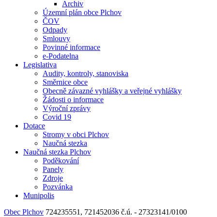
Archiv
Územní plán obce Plchov
ČOV
Odpady
Smlouvy
Povinné informace
e-Podatelna
Legislativa
Audity, kontroly, stanoviska
Směrnice obce
Obecně závazné vyhlášky a veřejné vyhlášky
Žádosti o informace
Výroční zprávy
Covid 19
Dotace
Stromy v obci Plchov
Naučná stezka
Naučná stezka Plchov
Poděkování
Panely
Zdroje
Pozvánka
Munipolis
Obec Plchov
724235551, 721452036
č.ú. - 27323141/0100