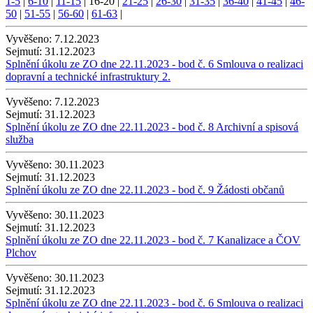
1-5
|
6-10
|
11-15
|
16-20
|
21-25
|
26-30
|
31-35
|
36-40
|
41-45
|
46-
50
|
51-55
|
56-60
|
61-63
|
Vyvěšeno:
7.12.2023
Sejmutí:
31.12.2023
Splnění úkolu ze ZO dne 22.11.2023 - bod č. 6 Smlouva o realizaci
dopravní a technické infrastruktury 2.
Vyvěšeno:
7.12.2023
Sejmutí:
31.12.2023
Splnění úkolu ze ZO dne 22.11.2023 - bod č. 8 Archivní a spisová
služba
Vyvěšeno:
30.11.2023
Sejmutí:
31.12.2023
Splnění úkolu ze ZO dne 22.11.2023 - bod č. 9 Žádosti občanů
Vyvěšeno:
30.11.2023
Sejmutí:
31.12.2023
Splnění úkolu ze ZO dne 22.11.2023 - bod č. 7 Kanalizace a ČOV
Plchov
Vyvěšeno:
30.11.2023
Sejmutí:
31.12.2023
Splnění úkolu ze ZO dne 22.11.2023 - bod č. 6 Smlouva o realizaci