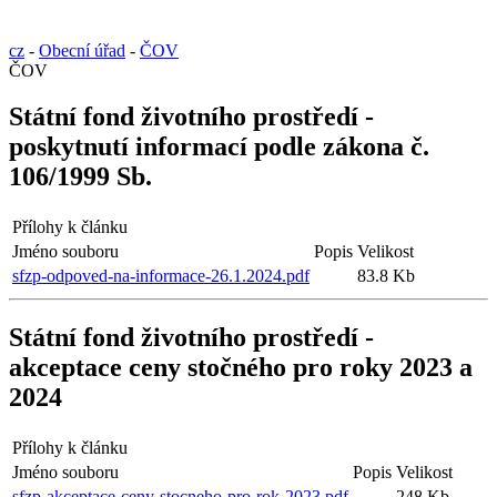
cz
-
Obecní úřad
-
ČOV
ČOV
Státní fond životního prostředí -
poskytnutí informací podle zákona č.
106/1999 Sb.
Přílohy k článku
Jméno souboru
Popis
Velikost
sfzp-odpoved-na-informace-26.1.2024.pdf
83.8 Kb
Státní fond životního prostředí -
akceptace ceny stočného pro roky 2023 a
2024
Přílohy k článku
Jméno souboru
Popis
Velikost
sfzp-akceptace-ceny-stocneho-pro-rok-2023.pdf
248 Kb