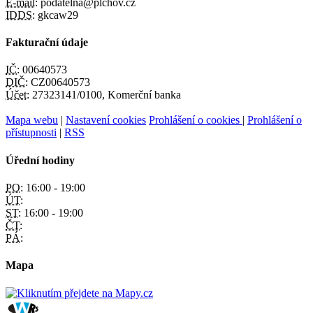
E-mail:
podatelna@plchov.cz
IDDS:
gkcaw29
Fakturační údaje
IČ:
00640573
DIČ:
CZ00640573
Účet:
27323141/0100, Komerční banka
Mapa webu
|
Nastavení cookies
Prohlášení o cookies
|
Prohlášení o
přístupnosti
|
RSS
Úřední hodiny
PO:
16:00 - 19:00
ÚT:
ST:
16:00 - 19:00
ČT:
PÁ:
Mapa