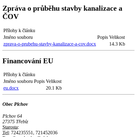
Zpráva o průběhu stavby kanalizace a
ČOV
Přílohy k článku
Jméno souboru
Popis
Velikost
zprava-o-prubehu-stavby-kanalizace-a-cov.docx
14.3 Kb
Financování EU
Přílohy k článku
Jméno souboru
Popis
Velikost
eu.docx
20.1 Kb
Obec Plchov
Plchov 64
27375 Třebíz
Starosta:
Tel:
724235551, 721452036