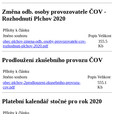
Změna odb. osoby provozovatele ČOV -
Rozhodnutí Plchov 2020
Přílohy k článku
Jméno souboru
Popis
Velikost
obec-plchov-zmena-odb.-osoby-provozovatele-cov-
355.5
rozhodnuti-plchov-2020.pdf
Kb
Prodloužení zkušebního provozu ČOV
Přílohy k článku
Jméno souboru
Popis
Velikost
obec-plchov-2prodlouzeni-zkusebniho-provozu-
555.1
cov.pdf
Kb
Platební kalendář stočné pro rok 2020
Přílohy k článku