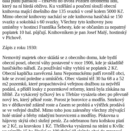
dala půdu panskou – církevní do dvora Pozdeň drobnému lidu,
který na ní hledá obživu. Ku vzdělání a poučení slouží obecní
knihovna mající dnešního dne 135 svazků v ceně kolem 5000 Kč.
Mimo obecné knihovny nachází se zde knihovna hasičská se 150
svazky a sokolská s 60 svazky. Všechny tyto knihovny jsou
umístěny v hostinci Františka Šebesty, kde se občanům za nepatrný
poplatek 10 hal. půjčují. Knihovníkem je pan Josef Malý, hostinský
v Plchově.
Zápis z roku 1930:
Nemovitý majetek obce skládá se z obecního domu, kde bydlí
obecní posel, obecní váhy postavené v roce 1906, kde je skladiště
hasičského nářadí. Za používání váhy vybírá se poplatek 2 Kč.
Obecní kaplička zasvěcená Janu Nepomuckému patří rovněž obci,
kde se zvoní poledne a umíráček. Obec vlastní též 30 ha 68 a a 52
m2 pozemků, které propachtovává veřejnou dražbou za největší
podání, a příděl louky z pozemkové reformy, která byla získána na
hřiště. Za vykácený tyčkový les u Třebíze vysázela obec po převratě
nový les, který pěkně roste. Porost je borovice a modřín. Smrkový
les v dědkovině zdárně roste a časem se probírá a výtěžek prodává
se ve veřejné dražbě. Mimo toho jsou zalesněny všechny zbývající
holé stráně a břehy mladými borovicemi a modříny. Pískovna u
hájovny skýtá obci slušný peníz. Za odebranou furu koňskou platí
se 2 Kč, za kravskou 1 Kč. Třešňovka vysázená na stráni u Kvílic