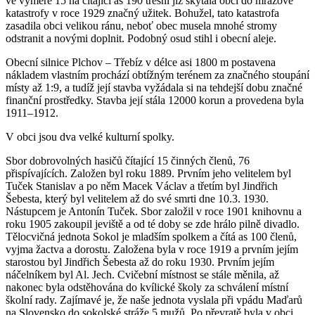
ve výměře 15 ha čítající as 190 třešní již skýtala obci do mrazové
katastrofy v roce 1929 značný užitek. Bohužel, tato katastrofa
zasadila obci velikou ránu, neboť obec musela mnohé stromy
odstranit a novými doplnit. Podobný osud stihl i obecní aleje.
Obecní silnice Plchov – Třebíz v délce asi 1800 m postavena
nákladem vlastním prochází obtížným terénem za značného stoupání
místy až 1:9, a tudíž její stavba vyžádala si na tehdejší dobu značné
finanční prostředky. Stavba její stála 12000 korun a provedena byla
1911–1912.
V obci jsou dva velké kulturní spolky.
Sbor dobrovolných hasičů čítající 15 činných členů, 76
přispívajících. Založen byl roku 1889. Prvním jeho velitelem byl
Tuček Stanislav a po něm Macek Václav a třetím byl Jindřich
Šebesta, který byl velitelem až do své smrti dne 10.3. 1930.
Nástupcem je Antonín Tuček. Sbor založil v roce 1901 knihovnu a
roku 1905 zakoupil jeviště a od té doby se zde hrálo pilně divadlo.
Tělocvičná jednota Sokol je mladším spolkem a čítá as 100 členů,
vyjma žactva a dorostu. Založena byla v roce 1919 a prvním jejím
starostou byl Jindřich Šebesta až do roku 1930. Prvním jejím
náčelníkem byl Al. Jech. Cvičební místnost se stále měnila, až
nakonec byla odstěhována do kvílické školy za schválení místní
školní rady. Zajímavé je, že naše jednota vyslala při vpádu Maďarů
na Slovensko do sokolské stráže 5 mužů. Po převratě byla v obci