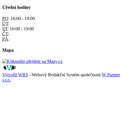
Úřední hodiny
PO:
16:00 - 19:00
ÚT:
ST:
16:00 - 19:00
ČT:
PÁ:
Mapa
Vytvořil WRS
- Webový Redakční Systém společnosti
W Partner
s.r.o.