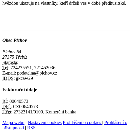
hvězdou ukazuje na vlastníky, kteří drželi ves v době předhusitské.
Obec Plchov
Plchov 64
27375 Třebíz
Starosta:
Tel:
724235551, 721452036
E-mail:
podatelna@plchov.cz
IDDS:
gkcaw29
Fakturační údaje
IČ:
00640573
DIČ:
CZ00640573
Účet:
27323141/0100, Komerční banka
Mapa webu
|
Nastavení cookies
Prohlášení o cookies
|
Prohlášení o
přístupnosti
|
RSS