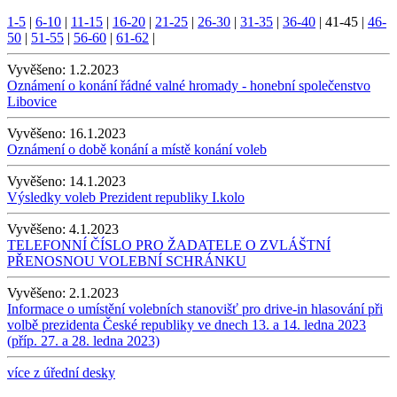
1-5
|
6-10
|
11-15
|
16-20
|
21-25
|
26-30
|
31-35
|
36-40
|
41-45
|
46-
50
|
51-55
|
56-60
|
61-62
|
Vyvěšeno:
1.2.2023
Oznámení o konání řádné valné hromady - honební společenstvo
Libovice
Vyvěšeno:
16.1.2023
Oznámení o době konání a místě konání voleb
Vyvěšeno:
14.1.2023
Výsledky voleb Prezident republiky I.kolo
Vyvěšeno:
4.1.2023
TELEFONNÍ ČÍSLO PRO ŽADATELE O ZVLÁŠTNÍ
PŘENOSNOU VOLEBNÍ SCHRÁNKU
Vyvěšeno:
2.1.2023
Informace o umístění volebních stanovišť pro drive-in hlasování při
volbě prezidenta České republiky ve dnech 13. a 14. ledna 2023
(příp. 27. a 28. ledna 2023)
více z úřední desky