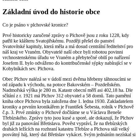
Základní úvod do historie obce
Co je psáno v plchovské kronice?
Prvé historicky zaručené zprávy o Plchově jsou z roku 1228, kdy
patřil ke klášteru Svatojiřskému. Později přešel do panství
Svatovítské kapituly, která měla a má dosud centrální ředitelství pro
náš kraj ve Vraném. Obyvatelé naší obce byli robotou povinni
vrchnostenskému úřadu ve Vraném a přebytečné obilí po nařízení
Josefem II. bylo odváženo do kontribučenské sýpky nabírající se v
Kobylníkách sev. Plchova.
Obec Plchov nalézá se v údolí mezi dvěma hřebeny táhnoucími se
od západu k východu, na potoce Bakovském – Pozdeňském.
Nadmořská výška je 280 m. Katastr obecní měří asi 402,18 ha. Dle
sčítání z r. 1921 má Plchov 312 obyvatel a 58 domů. Tato pamětní
kniha obce Plchova byla založena dne 1. ledna 1930. Zakladatelem
kroniky a prvním kronikářem je František Šebesta, rolník v Plchově
č.p. 3. Prvé zmínky o Plchově dočítáme se u Václava Beneše
Třebízského. Zprávy tyto jsou kusé a sporé, ale dokazují, že Plchov
byl již za panování Břetislava. Pověst vypráví, že na třebízských
drahách ležících na rozhraní katastru Třebíze a Plchova stál velký
posvátný háj, který dal Břetislav vykácet. Svým jednáním nezískal si