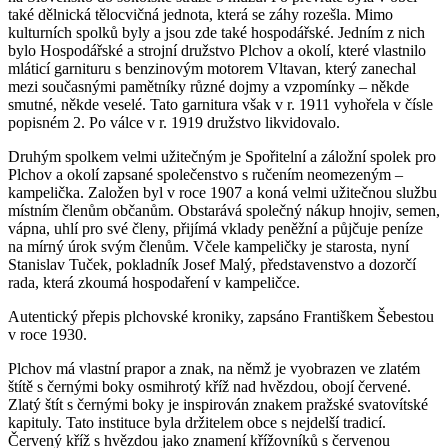
také dělnická tělocvičná jednota, která se záhy rozešla. Mimo
kulturních spolků byly a jsou zde také hospodářské. Jedním z nich
bylo Hospodářské a strojní družstvo Plchov a okolí, které vlastnilo
mláticí garnituru s benzinovým motorem Vltavan, který zanechal
mezi současnými pamětníky různé dojmy a vzpomínky – někde
smutné, někde veselé. Tato garnitura však v r. 1911 vyhořela v čísle
popisném 2. Po válce v r. 1919 družstvo likvidovalo.
Druhým spolkem velmi užitečným je Spořitelní a záložní spolek pro
Plchov a okolí zapsané společenstvo s ručením neomezeným –
kampelička. Založen byl v roce 1907 a koná velmi užitečnou službu
místním členům občanům. Obstarává společný nákup hnojiv, semen,
vápna, uhlí pro své členy, přijímá vklady peněžní a půjčuje peníze
na mírný úrok svým členům. Včele kampeličky je starosta, nyní
Stanislav Tuček, pokladník Josef Malý, představenstvo a dozorčí
rada, která zkoumá hospodaření v kampeličce.
Autentický přepis plchovské kroniky, zapsáno Františkem Šebestou
v roce 1930.
Plchov má vlastní prapor a znak, na němž je vyobrazen ve zlatém
štítě s černými boky osmihrotý kříž nad hvězdou, obojí červené.
Zlatý štít s černými boky je inspirován znakem pražské svatovítské
kapituly. Tato instituce byla držitelem obce s nejdelší tradicí.
Červený kříž s hvězdou jako znamení křížovníků s červenou