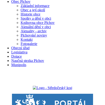
Obec Plchov
Základní informace
Obec a její okolí
Historie obce
Spolky a dění v obci
Knihovna obce Plchov
Aktuální dění v obci
Aktuality - archiv
Plchovské noviny
Kontakt
Fotogalerie
Obecní úřad
Legislativa
Dotace
Naučná stezka Plchov
Munipolis