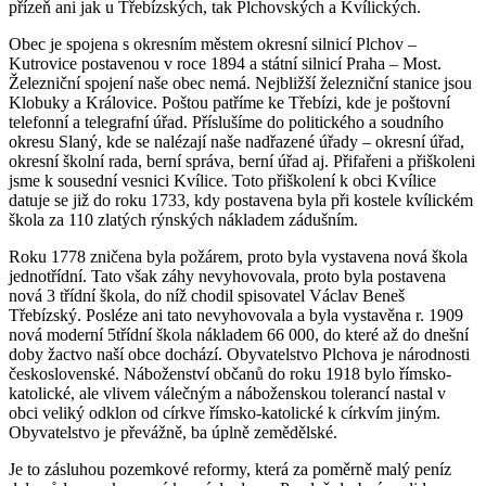
přízeň ani jak u Třebízských, tak Plchovských a Kvílických.
Obec je spojena s okresním městem okresní silnicí Plchov –
Kutrovice postavenou v roce 1894 a státní silnicí Praha – Most.
Železniční spojení naše obec nemá. Nejbližší železniční stanice jsou
Klobuky a Královice. Poštou patříme ke Třebízi, kde je poštovní
telefonní a telegrafní úřad. Příslušíme do politického a soudního
okresu Slaný, kde se nalézají naše nadřazené úřady – okresní úřad,
okresní školní rada, berní správa, berní úřad aj. Přifařeni a přiškoleni
jsme k sousední vesnici Kvílice. Toto přiškolení k obci Kvílice
datuje se již do roku 1733, kdy postavena byla při kostele kvílickém
škola za 110 zlatých rýnských nákladem zádušním.
Roku 1778 zničena byla požárem, proto byla vystavena nová škola
jednotřídní. Tato však záhy nevyhovovala, proto byla postavena
nová 3 třídní škola, do níž chodil spisovatel Václav Beneš
Třebízský. Posléze ani tato nevyhovovala a byla vystavěna r. 1909
nová moderní 5třídní škola nákladem 66 000, do které až do dnešní
doby žactvo naší obce dochází. Obyvatelstvo Plchova je národnosti
československé. Náboženství občanů do roku 1918 bylo římsko-
katolické, ale vlivem válečným a náboženskou tolerancí nastal v
obci veliký odklon od církve římsko-katolické k církvím jiným.
Obyvatelstvo je převážně, ba úplně zemědělské.
Je to zásluhou pozemkové reformy, která za poměrně malý peníz