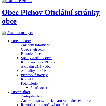
Obec
Plchov
Oficiální stránky
obce
Obec Plchov
Základní informace
Obec a její okolí
Historie obce
Spolky a dění v obci
Knihovna obce Plchov
Aktuální dění v obci
Aktuality - archiv
Plchovské noviny
Kontakt
Fotogalerie
Současnost
Obecní úřad
Zastupitelstvo
Zápisy a usnesení z jednání zastupitelstva obce
Rozpočet a rozpočtová opatření