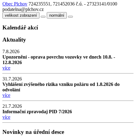
Obec Plchov
724235551, 721452036
č.ú. - 27323141/0100
podatelna@plchov.cz
velikost zobrazení
normální
Kalendář akcí
Aktuality
7.8.2026
Upozornění - oprava povrchu vozovky ve dnech 10.8. -
12.8.2026
více
31.7.2026
Vyhlášení zvýšeného rizika vzniku požáru od 1.8.2026 do
odvolání
více
21.7.2026
Informační zpravodaj PID 7/2026
více
Novinky na úřední desce