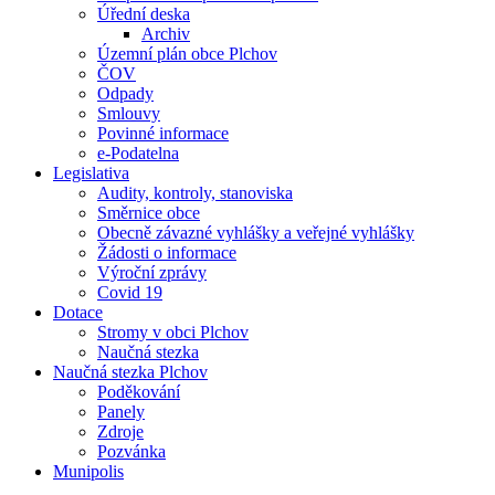
Úřední deska
Archiv
Územní plán obce Plchov
ČOV
Odpady
Smlouvy
Povinné informace
e-Podatelna
Legislativa
Audity, kontroly, stanoviska
Směrnice obce
Obecně závazné vyhlášky a veřejné vyhlášky
Žádosti o informace
Výroční zprávy
Covid 19
Dotace
Stromy v obci Plchov
Naučná stezka
Naučná stezka Plchov
Poděkování
Panely
Zdroje
Pozvánka
Munipolis