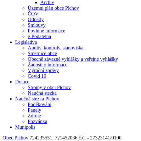
Archiv
Územní plán obce Plchov
ČOV
Odpady
Smlouvy
Povinné informace
e-Podatelna
Legislativa
Audity, kontroly, stanoviska
Směrnice obce
Obecně závazné vyhlášky a veřejné vyhlášky
Žádosti o informace
Výroční zprávy
Covid 19
Dotace
Stromy v obci Plchov
Naučná stezka
Naučná stezka Plchov
Poděkování
Panely
Zdroje
Pozvánka
Munipolis
Obec Plchov
724235551, 721452036
č.ú. - 27323141/0100