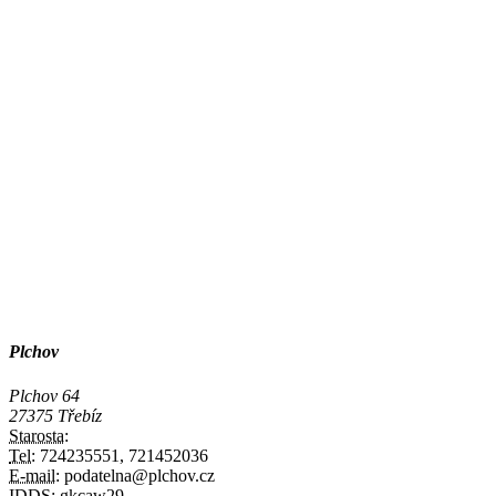
Plchov
Plchov 64
27375 Třebíz
Starosta:
Tel:
724235551, 721452036
E-mail:
podatelna@plchov.cz
IDDS:
gkcaw29