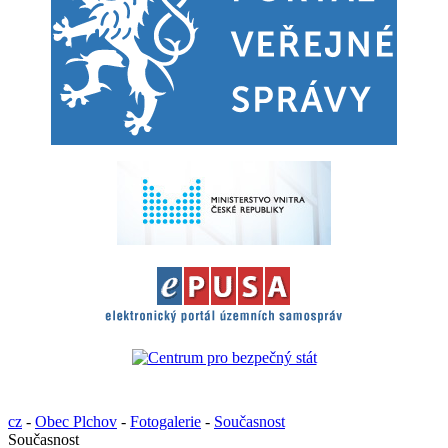
cz
-
Obec Plchov
-
Fotogalerie
-
Současnost
Současnost