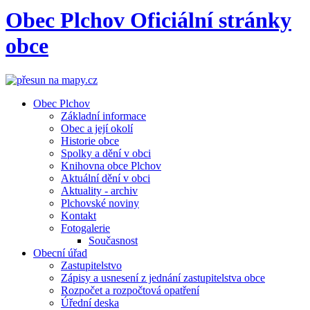
Obec
Plchov
Oficiální stránky
obce
Obec Plchov
Základní informace
Obec a její okolí
Historie obce
Spolky a dění v obci
Knihovna obce Plchov
Aktuální dění v obci
Aktuality - archiv
Plchovské noviny
Kontakt
Fotogalerie
Současnost
Obecní úřad
Zastupitelstvo
Zápisy a usnesení z jednání zastupitelstva obce
Rozpočet a rozpočtová opatření
Úřední deska