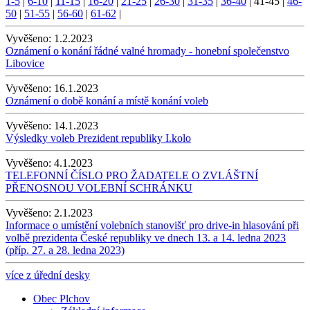
1-5
|
6-10
|
11-15
|
16-20
|
21-25
|
26-30
|
31-35
|
36-40
|
41-45
|
46-
50
|
51-55
|
56-60
|
61-62
|
Vyvěšeno:
1.2.2023
Oznámení o konání řádné valné hromady - honební společenstvo
Libovice
Vyvěšeno:
16.1.2023
Oznámení o době konání a místě konání voleb
Vyvěšeno:
14.1.2023
Výsledky voleb Prezident republiky I.kolo
Vyvěšeno:
4.1.2023
TELEFONNÍ ČÍSLO PRO ŽADATELE O ZVLÁŠTNÍ
PŘENOSNOU VOLEBNÍ SCHRÁNKU
Vyvěšeno:
2.1.2023
Informace o umístění volebních stanovišť pro drive-in hlasování při
volbě prezidenta České republiky ve dnech 13. a 14. ledna 2023
(příp. 27. a 28. ledna 2023)
více z úřední desky
Obec Plchov