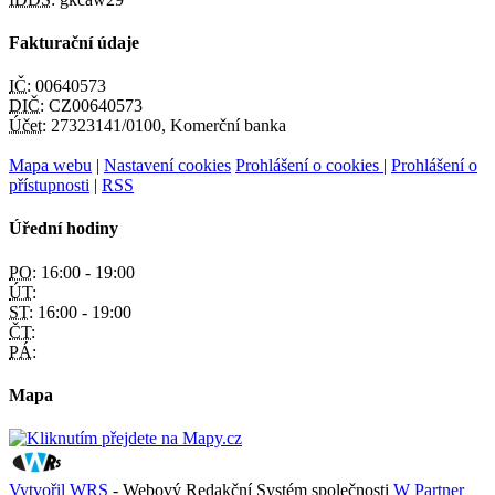
Fakturační údaje
IČ:
00640573
DIČ:
CZ00640573
Účet:
27323141/0100, Komerční banka
Mapa webu
|
Nastavení cookies
Prohlášení o cookies
|
Prohlášení o
přístupnosti
|
RSS
Úřední hodiny
PO:
16:00 - 19:00
ÚT:
ST:
16:00 - 19:00
ČT:
PÁ:
Mapa
Vytvořil WRS
- Webový Redakční Systém společnosti
W Partner