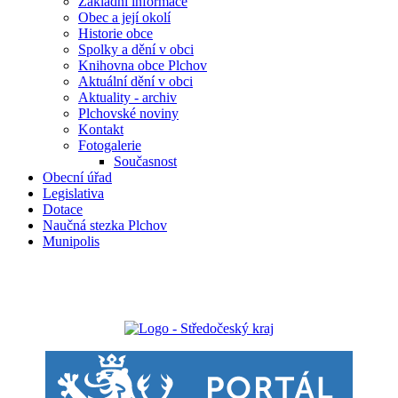
Základní informace
Obec a její okolí
Historie obce
Spolky a dění v obci
Knihovna obce Plchov
Aktuální dění v obci
Aktuality - archiv
Plchovské noviny
Kontakt
Fotogalerie
Současnost
Obecní úřad
Legislativa
Dotace
Naučná stezka Plchov
Munipolis