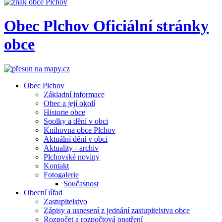
Obec
Plchov
Oficiální stránky
obce
Obec Plchov
Základní informace
Obec a její okolí
Historie obce
Spolky a dění v obci
Knihovna obce Plchov
Aktuální dění v obci
Aktuality - archiv
Plchovské noviny
Kontakt
Fotogalerie
Současnost
Obecní úřad
Zastupitelstvo
Zápisy a usnesení z jednání zastupitelstva obce
Rozpočet a rozpočtová opatření