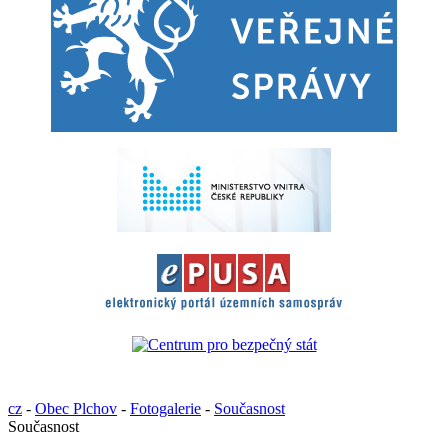
cz
-
Obec Plchov
-
Fotogalerie
-
Současnost
Současnost