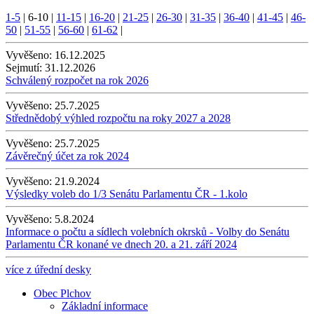
1-5
|
6-10
|
11-15
|
16-20
|
21-25
|
26-30
|
31-35
|
36-40
|
41-45
|
46-
50
|
51-55
|
56-60
|
61-62
|
Vyvěšeno:
16.12.2025
Sejmutí:
31.12.2026
Schválený rozpočet na rok 2026
Vyvěšeno:
25.7.2025
Střednědobý výhled rozpočtu na roky 2027 a 2028
Vyvěšeno:
25.7.2025
Závěrečný účet za rok 2024
Vyvěšeno:
21.9.2024
Výsledky voleb do 1/3 Senátu Parlamentu ČR - 1.kolo
Vyvěšeno:
5.8.2024
Informace o počtu a sídlech volebních okrsků - Volby do Senátu
Parlamentu ČR konané ve dnech 20. a 21. září 2024
více z úřední desky
Obec Plchov
Základní informace