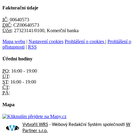
Fakturační údaje
IČ:
00640573
DIČ:
CZ00640573
Účet:
27323141/0100, Komerční banka
Mapa webu
|
Nastavení cookies
Prohlášení o cookies
|
Prohlášení o
přístupnosti
|
RSS
Úřední hodiny
PO:
16:00 - 19:00
ÚT:
ST:
16:00 - 19:00
ČT:
PÁ:
Mapa
Vytvořil WRS
- Webový Redakční Systém společnosti
W
Partner s.r.o.