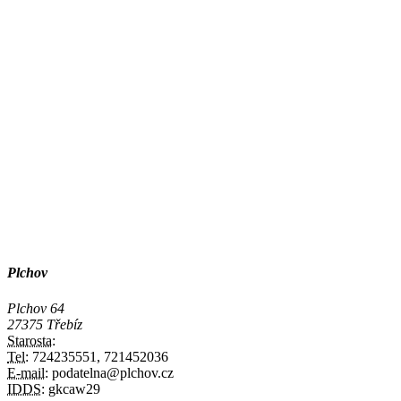
Plchov
Plchov 64
27375 Třebíz
Starosta:
Tel:
724235551, 721452036
E-mail:
podatelna@plchov.cz
IDDS:
gkcaw29