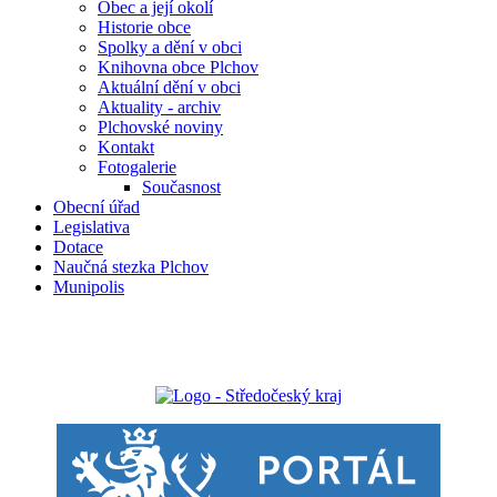
Obec a její okolí
Historie obce
Spolky a dění v obci
Knihovna obce Plchov
Aktuální dění v obci
Aktuality - archiv
Plchovské noviny
Kontakt
Fotogalerie
Současnost
Obecní úřad
Legislativa
Dotace
Naučná stezka Plchov
Munipolis