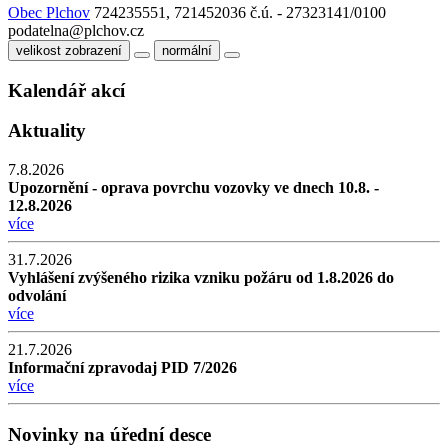
Obec Plchov
724235551, 721452036
č.ú. - 27323141/0100
podatelna@plchov.cz
velikost zobrazení
normální
Kalendář akcí
Aktuality
7.8.2026
Upozornění - oprava povrchu vozovky ve dnech 10.8. -
12.8.2026
více
31.7.2026
Vyhlášení zvýšeného rizika vzniku požáru od 1.8.2026 do
odvolání
více
21.7.2026
Informační zpravodaj PID 7/2026
více
Novinky na úřední desce