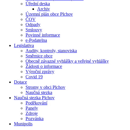
Úřední deska
Archiv
Územní plán obce Plchov
ČOV
Odpady
Smlouvy
Povinné informace
e-Podatelna
Legislativa
Audity, kontroly, stanoviska
Směrnice obce
Obecně závazné vyhlášky a veřejné vyhlášky
Žádosti o informace
Výroční zprávy
Covid 19
Dotace
Stromy v obci Plchov
Naučná stezka
Naučná stezka Plchov
Poděkování
Panely
Zdroje
Pozvánka
Munipolis