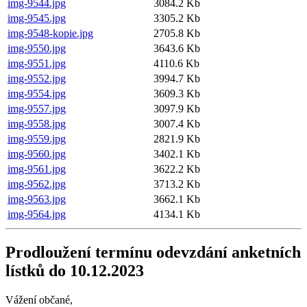
img-9544.jpg
3084.2 Kb
img-9545.jpg
3305.2 Kb
img-9548-kopie.jpg
2705.8 Kb
img-9550.jpg
3643.6 Kb
img-9551.jpg
4110.6 Kb
img-9552.jpg
3994.7 Kb
img-9554.jpg
3609.3 Kb
img-9557.jpg
3097.9 Kb
img-9558.jpg
3007.4 Kb
img-9559.jpg
2821.9 Kb
img-9560.jpg
3402.1 Kb
img-9561.jpg
3622.2 Kb
img-9562.jpg
3713.2 Kb
img-9563.jpg
3662.1 Kb
img-9564.jpg
4134.1 Kb
Prodloužení termínu odevzdání anketních
lístků do 10.12.2023
Vážení občané,