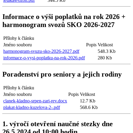
letaka4-ozon.pdf
344.5 Kb
Informace o výši poplatků na rok 2026 +
harmonogram svozů SKO 2026-2027
Přílohy k článku
Jméno souboru
Popis
Velikost
harmonogram-svuzu-sko-2026-2027.pdf
548.3 Kb
informace-o-vysi-poplatku-na-rok-2026.pdf
280 Kb
Poradenství pro seniory a jejich rodiny
Přílohy k článku
Jméno souboru
Popis
Velikost
clanek-kladno-srpen-zari-rev.docx
12.7 Kb
plakat-kladno-kuzelova-2-.pdf
568.6 Kb
1. výročí otevření naučné stezky dne
26.5.2024 od 10:00 hodin