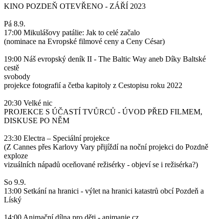
KINO POZDEŇ OTEVŘENO - ZÁŘÍ 2023
Pá 8.9.
17:00 Mikulášovy patálie: Jak to celé začalo
(nominace na Evropské filmové ceny a Ceny César)
19:00 Náš evropský deník II - The Baltic Way aneb Díky Baltské
cestě
svobody
projekce fotografií a četba kapitoly z Cestopisu roku 2022
20:30 Velké nic
PROJEKCE S ÚČASTÍ TVŮRCŮ - ÚVOD PŘED FILMEM,
DISKUSE PO NĚM
23:30 Electra – Speciální projekce
(Z Cannes přes Karlovy Vary přijíždí na noční projekci do Pozdně
exploze
vizuálních nápadů oceňované režisérky - objeví se i režisérka?)
So 9.9.
13:00 Setkání na hranici - výlet na hranici katastrů obcí Pozdeň a
Líský
14:00 Animační dílna pro děti - animanie.cz