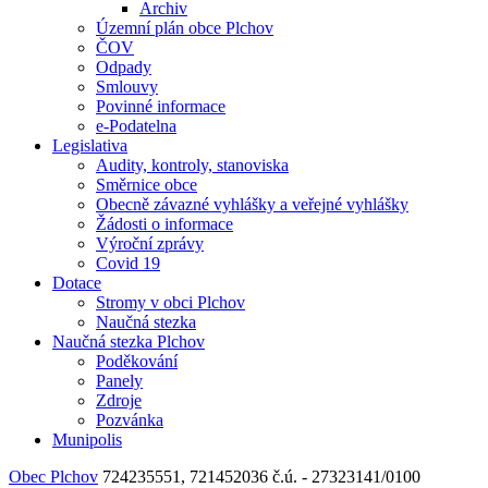
Archiv
Územní plán obce Plchov
ČOV
Odpady
Smlouvy
Povinné informace
e-Podatelna
Legislativa
Audity, kontroly, stanoviska
Směrnice obce
Obecně závazné vyhlášky a veřejné vyhlášky
Žádosti o informace
Výroční zprávy
Covid 19
Dotace
Stromy v obci Plchov
Naučná stezka
Naučná stezka Plchov
Poděkování
Panely
Zdroje
Pozvánka
Munipolis
Obec Plchov
724235551, 721452036
č.ú. - 27323141/0100