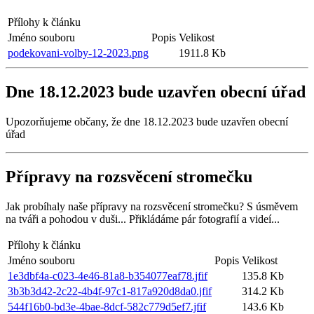
Přílohy k článku
Jméno souboru
Popis
Velikost
podekovani-volby-12-2023.png
1911.8 Kb
Dne 18.12.2023 bude uzavřen obecní úřad
Upozorňujeme občany, že dne 18.12.2023 bude uzavřen obecní
úřad
Přípravy na rozsvěcení stromečku
Jak probíhaly naše přípravy na rozsvěcení stromečku? S úsměvem
na tváři a pohodou v duši... Přikládáme pár fotografií a videí...
Přílohy k článku
Jméno souboru
Popis
Velikost
1e3dbf4a-c023-4e46-81a8-b354077eaf78.jfif
135.8 Kb
3b3b3d42-2c22-4b4f-97c1-817a920d8da0.jfif
314.2 Kb
544f16b0-bd3e-4bae-8dcf-582c779d5ef7.jfif
143.6 Kb