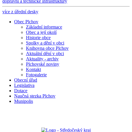
dopravní a technické infrastruktury
více z úřední desky
Obec Plchov
Základní informace
Obec a její okolí
Historie obce
Spolky a dění v obci
Knihovna obce Plchov
Aktuální dění v obci
Aktuality - archiv
Plchovské noviny
Kontakt
Fotogalerie
Obecní úřad
Legislativa
Dotace
Naučná stezka Plchov
Munipolis