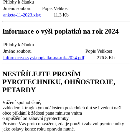
Přílohy k článku
Jméno souboru
Popis
Velikost
anketa-11-2023.xlsx
11.3 Kb
Informace o výši poplatků na rok 2024
Přílohy k článku
Jméno souboru
Popis
Velikost
informace-o-vysi-poplatku-na-rok-2024.pdf
276.8 Kb
NESTŘÍLEJTE PROSÍM
PYROTECHNIKU, OHŇOSTROJE,
PETARDY
Vážení spoluobčané,
vzhledem k tragickým událostem posledních dní se i vedení naší
obce přiklání k žádosti pana ministra vnitra
o upuštění od zábavní pyrotechniky.
Prosíme Vás proto o zvážení, zda je použití zábavní pyrotechniky
jako oslavy konce roku opravdu nutné.