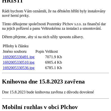
HŘIŠTI
Rádi bychom Vám oznámili, že na dětském hřišti byly instalovány
nové herní prvky.
Tímto děkujeme společnosti Pozemky Plchov s.r.o. za finanční dar
na jejich pořízení a panu Veltruskému za instalaci a smontování.
Dětem přejeme, aby si na nich užily spoustu zábavy.
Přílohy k článku
Jméno souboru
Popis
Velikost
1692005330491.jpg
7071.9 Kb
1692005330510.jpg
6905.4 Kb
1692005330536.jpg
6785.1 Kb
Knihovna dne 15.8.2023 zavřena
Dne 15.8.2023 bude knihovna zavřena z důvodu dovolené
Mobilní rozhlas v obci Plchov