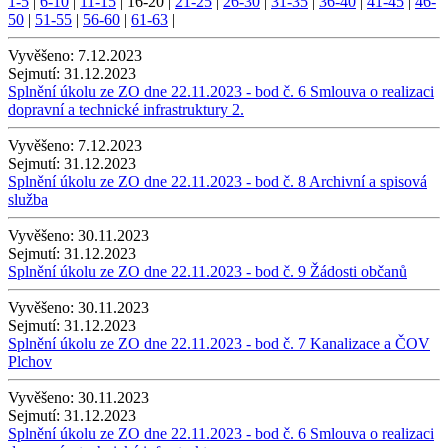
1-5
|
6-10
|
11-15
|
16-20
|
21-25
|
26-30
|
31-35
|
36-40
|
41-45
|
46-
50
|
51-55
|
56-60
|
61-63
|
Vyvěšeno:
7.12.2023
Sejmutí:
31.12.2023
Splnění úkolu ze ZO dne 22.11.2023 - bod č. 6 Smlouva o realizaci
dopravní a technické infrastruktury 2.
Vyvěšeno:
7.12.2023
Sejmutí:
31.12.2023
Splnění úkolu ze ZO dne 22.11.2023 - bod č. 8 Archivní a spisová
služba
Vyvěšeno:
30.11.2023
Sejmutí:
31.12.2023
Splnění úkolu ze ZO dne 22.11.2023 - bod č. 9 Žádosti občanů
Vyvěšeno:
30.11.2023
Sejmutí:
31.12.2023
Splnění úkolu ze ZO dne 22.11.2023 - bod č. 7 Kanalizace a ČOV
Plchov
Vyvěšeno:
30.11.2023
Sejmutí:
31.12.2023
Splnění úkolu ze ZO dne 22.11.2023 - bod č. 6 Smlouva o realizaci