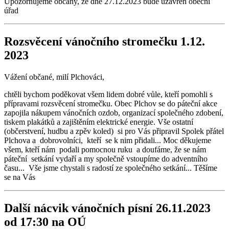
Upozorňujeme občany, že dne 27.12.2023 bude uzavřen obecní
úřad
Rozsvěcení vánočního stromečku 1.12.
2023
Vážení občané, milí Plchováci,
chtěli bychom poděkovat všem lidem dobré vůle, kteří pomohli s
přípravami rozsvěcení stromečku. Obec Plchov se do páteční akce
zapojila nákupem vánočních ozdob, organizací společného zdobení,
tiskem plakátků a zajištěním elektrické energie. Vše ostatní
(občerstvení, hudbu a zpěv koled) si pro Vás připravil Spolek přátel
Plchova a dobrovolníci, kteří se k nim přidali... Moc děkujeme
všem, kteří nám podali pomocnou ruku a doufáme, že se nám
páteční setkání vydaří a my společně vstoupíme do adventního
času... Vše jsme chystali s radostí ze společného setkání... Těšíme
se na Vás
Další nácvik vánočních písní 26.11.2023
od 17:30 na OÚ