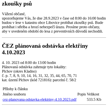
zkoušky psů
Vážení občané,
upozorňujeme Vás, že dne 28.9.2023 v čase od 8:00 do 16:00 hodin
budou v lese v katastru obce Libovice probíhat zkoušky psů. Bude
probíhat i střelba a hrozí nebezpečí úrazu. Prosíme proto občany,
aby v uvedeném období do lesa z preventivních důvodů nechodili.
ČEZ plánovaná odstávka elektřiny
4.10.2023
4. 10. 2023 od 8:00 do 13:00 hodin
Plánovaná odstávka zahrnuje tyto lokality:
Plchov (okres Kladno)
č. p. 7, 8, 9, 10, 14, 16, 31, 32, 35, 44, 65, 70, 71
kat. území Plchov (kód 721816): parcelní č. 58/2
Přílohy k článku
Jméno souboru
Popis
Velikost
cez-planovana-odstavka-elektriny-4.10.2023.pdf
533.5 Kb