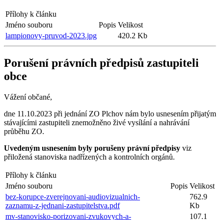
Přílohy k článku
Jméno souboru
Popis
Velikost
lampionovy-pruvod-2023.jpg
420.2 Kb
Porušení právních předpisů zastupiteli
obce
Vážení občané,
dne 11.10.2023 při jednání ZO Plchov nám bylo usnesením přijatým
stávajícími zastupiteli znemožněno živé vysílání a nahrávání
průběhu ZO.
Uvedeným usnesením byly porušeny právní předpisy
viz
přiložená stanoviska nadřízených a kontrolních orgánů.
Přílohy k článku
Jméno souboru
Popis
Velikost
bez-korupce-zverejnovani-audiovizualnich-
762.9
zaznamu-z-jednani-zastupitelstva.pdf
Kb
mv-stanovisko-porizovani-zvukovych-a-
107.1