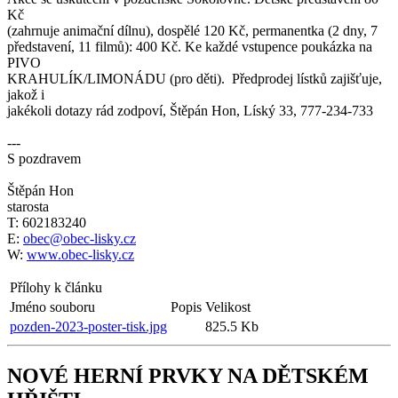
Kč
(zahrnuje animační dílnu), dospělé 120 Kč, permanentka (2 dny, 7
představení, 11 filmů): 400 Kč. Ke každé vstupence poukázka na
PIVO
KRAHULÍK/LIMONÁDU (pro děti). Předprodej lístků zajišťuje,
jakož i
jakékoli dotazy rád zodpoví, Štěpán Hon, Líský 33, 777-234-733
---
S pozdravem
Štěpán Hon
starosta
T: 602183240
E:
obec@obec-lisky.cz
W:
www.obec-lisky.cz
Přílohy k článku
Jméno souboru
Popis
Velikost
pozden-2023-poster-tisk.jpg
825.5 Kb
NOVÉ HERNÍ PRVKY NA DĚTSKÉM