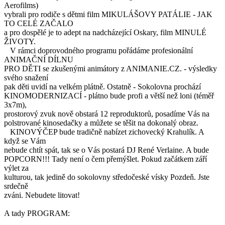
Aerofilms)
vybrali pro rodiče s dětmi film MIKULÁŠOVY PATÁLIE - JAK
TO CELÉ ZAČALO
a pro dospělé je to adept na nadcházející Oskary, film MINULÉ
ŽIVOTY.
V rámci doprovodného programu pořádáme profesionální
ANIMAČNÍ DÍLNU
PRO DĚTI se zkušenými animátory z ANIMANIE.CZ. - výsledky
svého snažení
pak děti uvidí na velkém plátně. Ostatně - Sokolovna prochází
KINOMODERNIZACÍ - plátno bude profi a větší než loni (téměř
3x7m),
prostorový zvuk nově obstará 12 reproduktorů, posadíme Vás na
polstrované kinosedačky a můžete se těšit na dokonalý obraz.
KINOVÝČEP bude tradičně nabízet zichovecký Krahulík. A
když se Vám
nebude chtít spát, tak se o Vás postará DJ René Verlaine. A bude
POPCORN!!! Tady není o čem přemýšlet. Pokud začátkem září
výlet za
kulturou, tak jedině do sokolovny středočeské vísky Pozdeň. Jste
srdečně
zváni. Nebudete litovat!
A tady PROGRAM: