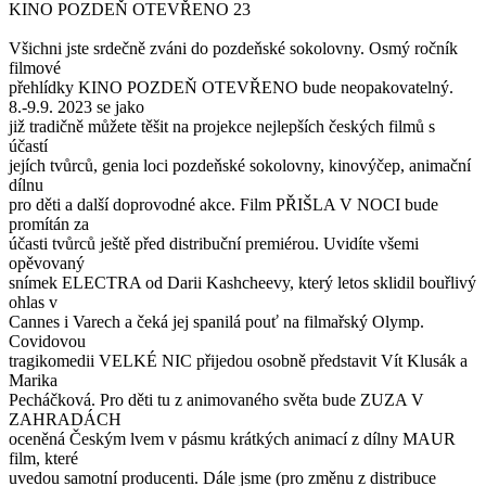
KINO POZDEŇ OTEVŘENO 23
Všichni jste srdečně zváni do pozdeňské sokolovny. Osmý ročník
filmové
přehlídky KINO POZDEŇ OTEVŘENO bude neopakovatelný.
8.-9.9. 2023 se jako
již tradičně můžete těšit na projekce nejlepších českých filmů s
účastí
jejích tvůrců, genia loci pozdeňské sokolovny, kinovýčep, animační
dílnu
pro děti a další doprovodné akce. Film PŘIŠLA V NOCI bude
promítán za
účasti tvůrců ještě před distribuční premiérou. Uvidíte všemi
opěvovaný
snímek ELECTRA od Darii Kashcheevy, který letos sklidil bouřlivý
ohlas v
Cannes i Varech a čeká jej spanilá pouť na filmařský Olymp.
Covidovou
tragikomedii VELKÉ NIC přijedou osobně představit Vít Klusák a
Marika
Pecháčková. Pro děti tu z animovaného světa bude ZUZA V
ZAHRADÁCH
oceněná Českým lvem v pásmu krátkých animací z dílny MAUR
film, které
uvedou samotní producenti. Dále jsme (pro změnu z distribuce