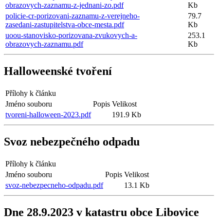
obrazovych-zaznamu-z-jednani-zo.pdf
Kb
policie-cr-porizovani-zaznamu-z-verejneho-
79.7
zasedani-zastupitelstva-obce-mesta.pdf
Kb
uoou-stanovisko-porizovana-zvukovych-a-
253.1
obrazovych-zaznamu.pdf
Kb
Halloweenské tvoření
Přílohy k článku
Jméno souboru
Popis
Velikost
tvoreni-halloween-2023.pdf
191.9 Kb
Svoz nebezpečného odpadu
Přílohy k článku
Jméno souboru
Popis
Velikost
svoz-nebezpecneho-odpadu.pdf
13.1 Kb
Dne 28.9.2023 v katastru obce Libovice