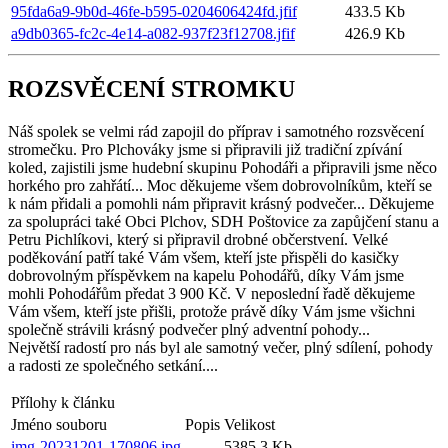
95fda6a9-9b0d-46fe-b595-0204606424fd.jfif
433.5 Kb
a9db0365-fc2c-4e14-a082-937f23f12708.jfif
426.9 Kb
ROZSVĚCENÍ STROMKU
Náš spolek se velmi rád zapojil do příprav i samotného rozsvěcení
stromečku. Pro Plchováky jsme si připravili již tradiční zpívání
koled, zajistili jsme hudební skupinu Pohodáři a připravili jsme něco
horkého pro zahřátí... Moc děkujeme všem dobrovolníkům, kteří se
k nám přidali a pomohli nám připravit krásný podvečer... Děkujeme
za spolupráci také Obci Plchov, SDH Poštovice za zapůjčení stanu a
Petru Pichlíkovi, který si připravil drobné občerstvení. Velké
poděkování patří také Vám všem, kteří jste přispěli do kasičky
dobrovolným příspěvkem na kapelu Pohodářů, díky Vám jsme
mohli Pohodářům předat 3 900 Kč. V neposlední řadě děkujeme
Vám všem, kteří jste přišli, protože právě díky Vám jsme všichni
společně strávili krásný podvečer plný adventní pohody...
Největší radostí pro nás byl ale samotný večer, plný sdílení, pohody
a radosti ze společného setkání....
Přílohy k článku
Jméno souboru
Popis
Velikost
img-20231201-170806.jpg
5385.3 Kb