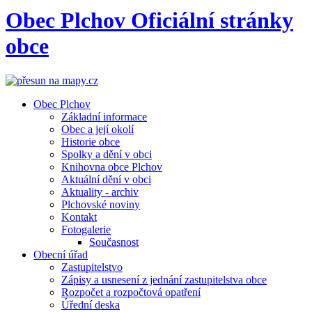
Obec
Plchov
Oficiální stránky
obce
Obec Plchov
Základní informace
Obec a její okolí
Historie obce
Spolky a dění v obci
Knihovna obce Plchov
Aktuální dění v obci
Aktuality - archiv
Plchovské noviny
Kontakt
Fotogalerie
Současnost
Obecní úřad
Zastupitelstvo
Zápisy a usnesení z jednání zastupitelstva obce
Rozpočet a rozpočtová opatření
Úřední deska