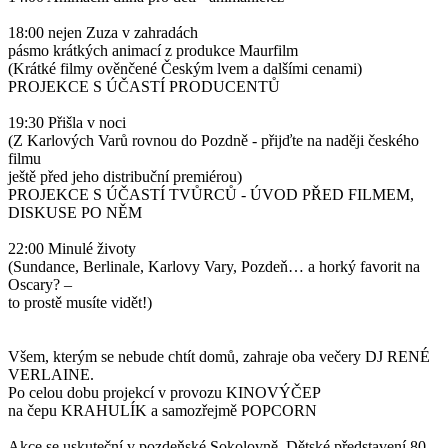
18:00 nejen Zuza v zahradách
pásmo krátkých animací z produkce Maurfilm
(Krátké filmy ověnčené Českým lvem a dalšími cenami)
PROJEKCE S ÚČASTÍ PRODUCENTŮ
19:30 Přišla v noci
(Z Karlových Varů rovnou do Pozdně - přijďte na naději českého
filmu
ještě před jeho distribuční premiérou)
PROJEKCE S ÚČASTÍ TVŮRCŮ - ÚVOD PŘED FILMEM,
DISKUSE PO NĚM
22:00 Minulé životy
(Sundance, Berlinale, Karlovy Vary, Pozdeň… a horký favorit na
Oscary? –
to prostě musíte vidět!)
Všem, kterým se nebude chtít domů, zahraje oba večery DJ RENÉ
VERLAINE.
Po celou dobu projekcí v provozu KINOVÝČEP
na čepu KRAHULÍK a samozřejmě POPCORN
Akce se uskuteční v pozdeňské Sokolovně. Dětské představení 80