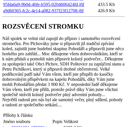
95fda6a9-9b0d-46fe-b595-0204606424fd.jfif
433.5 Kb
a9db0365-fc2c-4e14-a082-937f23f12708.jfif
426.9 Kb
ROZSVĚCENÍ STROMKU
Náš spolek se velmi rád zapojil do příprav i samotného rozsvěcení
stromečku. Pro Plchováky jsme si připravili již tradiční zpívání
koled, zajistili jsme hudební skupinu Pohodáři a připravili jsme něco
horkého pro zahřátí... Moc děkujeme všem dobrovolníkům, kteří se
k nám přidali a pomohli nám připravit krásný podvečer... Děkujeme
za spolupráci také Obci Plchov, SDH Poštovice za zapůjčení stanu a
Petru Pichlíkovi, který si připravil drobné občerstvení. Velké
poděkování patří také Vám všem, kteří jste přispěli do kasičky
dobrovolným příspěvkem na kapelu Pohodářů, díky Vám jsme
mohli Pohodářům předat 3 900 Kč. V neposlední řadě děkujeme
Vám všem, kteří jste přišli, protože právě díky Vám jsme všichni
společně strávili krásný podvečer plný adventní pohody...
Největší radostí pro nás byl ale samotný večer, plný sdílení, pohody
a radosti ze společného setkání....
Přílohy k článku
Jméno souboru
Popis
Velikost