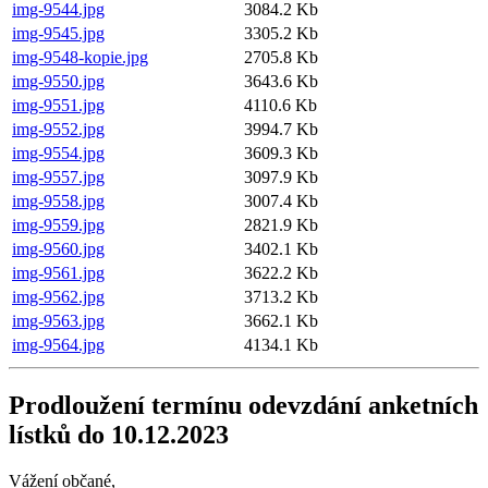
img-9544.jpg
3084.2 Kb
img-9545.jpg
3305.2 Kb
img-9548-kopie.jpg
2705.8 Kb
img-9550.jpg
3643.6 Kb
img-9551.jpg
4110.6 Kb
img-9552.jpg
3994.7 Kb
img-9554.jpg
3609.3 Kb
img-9557.jpg
3097.9 Kb
img-9558.jpg
3007.4 Kb
img-9559.jpg
2821.9 Kb
img-9560.jpg
3402.1 Kb
img-9561.jpg
3622.2 Kb
img-9562.jpg
3713.2 Kb
img-9563.jpg
3662.1 Kb
img-9564.jpg
4134.1 Kb
Prodloužení termínu odevzdání anketních
lístků do 10.12.2023
Vážení občané,