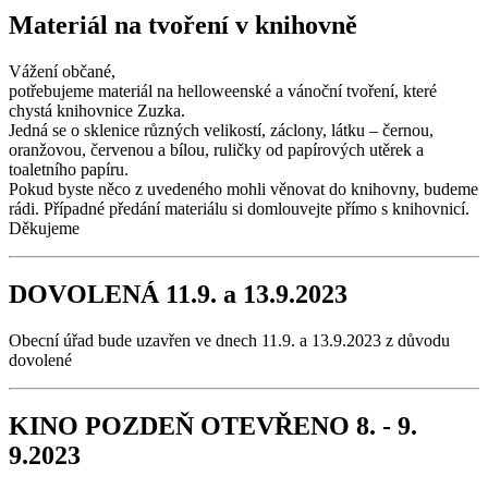
Materiál na tvoření v knihovně
Vážení občané,
potřebujeme materiál na helloweenské a vánoční tvoření, které
chystá knihovnice Zuzka.
Jedná se o sklenice různých velikostí, záclony, látku – černou,
oranžovou, červenou a bílou, ruličky od papírových utěrek a
toaletního papíru.
Pokud byste něco z uvedeného mohli věnovat do knihovny, budeme
rádi. Případné předání materiálu si domlouvejte přímo s knihovnicí.
Děkujeme
DOVOLENÁ 11.9. a 13.9.2023
Obecní úřad bude uzavřen ve dnech 11.9. a 13.9.2023 z důvodu
dovolené
KINO POZDEŇ OTEVŘENO 8. - 9.
9.2023