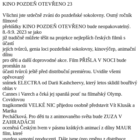
KINO POZDEŇ OTEVŘENO 23
Všichni jste srdečně zváni do pozdeňské sokolovny. Osmý ročník
filmové
přehlídky KINO POZDEŇ OTEVŘENO bude neopakovatelný.
8.-9.9. 2023 se jako
již tradičně můžete těšit na projekce nejlepších českých filmů s
účastí
jejích tvůrců, genia loci pozdeňské sokolovny, kinovýčep, animační
dílnu
pro děti a další doprovodné akce. Film PŘIŠLA V NOCI bude
promítán za
účasti tvůrců ještě před distribuční premiérou. Uvidíte všemi
opěvovaný
snímek ELECTRA od Darii Kashcheevy, který letos sklidil bouřlivý
ohlas v
Cannes i Varech a čeká jej spanilá pouť na filmařský Olymp.
Covidovou
tragikomedii VELKÉ NIC přijedou osobně představit Vít Klusák a
Marika
Pecháčková. Pro děti tu z animovaného světa bude ZUZA V
ZAHRADÁCH
oceněná Českým lvem v pásmu krátkých animací z dílny MAUR
film, které
uvedou samotní producenti. Dále jsme (pro změnu z distribuce