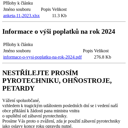
Přílohy k článku
Jméno souboru
Popis
Velikost
anketa-11-2023.xlsx
11.3 Kb
Informace o výši poplatků na rok 2024
Přílohy k článku
Jméno souboru
Popis
Velikost
informace-o-vysi-poplatku-na-rok-2024.pdf
276.8 Kb
NESTŘÍLEJTE PROSÍM
PYROTECHNIKU, OHŇOSTROJE,
PETARDY
Vážení spoluobčané,
vzhledem k tragickým událostem posledních dní se i vedení naší
obce přiklání k žádosti pana ministra vnitra
o upuštění od zábavní pyrotechniky.
Prosíme Vás proto o zvážení, zda je použití zábavní pyrotechniky
jako oslavy konce roku opravdu nutné.