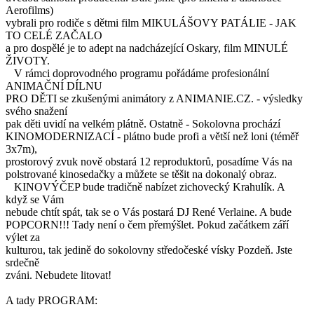
Aerofilms)
vybrali pro rodiče s dětmi film MIKULÁŠOVY PATÁLIE - JAK
TO CELÉ ZAČALO
a pro dospělé je to adept na nadcházející Oskary, film MINULÉ
ŽIVOTY.
V rámci doprovodného programu pořádáme profesionální
ANIMAČNÍ DÍLNU
PRO DĚTI se zkušenými animátory z ANIMANIE.CZ. - výsledky
svého snažení
pak děti uvidí na velkém plátně. Ostatně - Sokolovna prochází
KINOMODERNIZACÍ - plátno bude profi a větší než loni (téměř
3x7m),
prostorový zvuk nově obstará 12 reproduktorů, posadíme Vás na
polstrované kinosedačky a můžete se těšit na dokonalý obraz.
KINOVÝČEP bude tradičně nabízet zichovecký Krahulík. A
když se Vám
nebude chtít spát, tak se o Vás postará DJ René Verlaine. A bude
POPCORN!!! Tady není o čem přemýšlet. Pokud začátkem září
výlet za
kulturou, tak jedině do sokolovny středočeské vísky Pozdeň. Jste
srdečně
zváni. Nebudete litovat!
A tady PROGRAM: