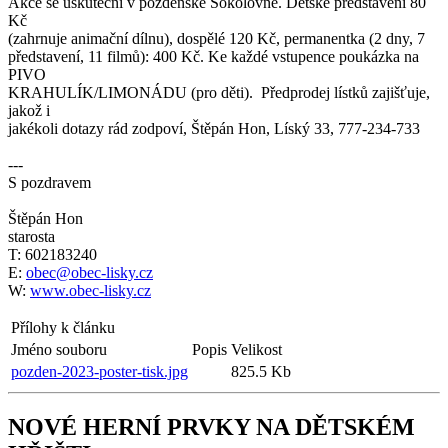
Akce se uskuteční v pozdeňské Sokolovně. Dětské představení 80
Kč
(zahrnuje animační dílnu), dospělé 120 Kč, permanentka (2 dny, 7
představení, 11 filmů): 400 Kč. Ke každé vstupence poukázka na
PIVO
KRAHULÍK/LIMONÁDU (pro děti). Předprodej lístků zajišťuje,
jakož i
jakékoli dotazy rád zodpoví, Štěpán Hon, Líský 33, 777-234-733
---
S pozdravem
Štěpán Hon
starosta
T: 602183240
E:
obec@obec-lisky.cz
W:
www.obec-lisky.cz
Přílohy k článku
Jméno souboru
Popis
Velikost
pozden-2023-poster-tisk.jpg
825.5 Kb
NOVÉ HERNÍ PRVKY NA DĚTSKÉM