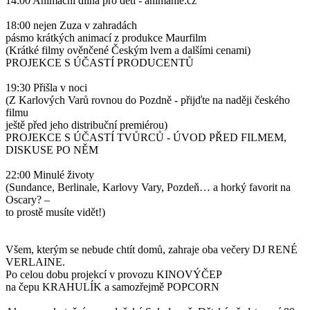
14:00 Animační dílna pro děti - animanie.cz
18:00 nejen Zuza v zahradách
pásmo krátkých animací z produkce Maurfilm
(Krátké filmy ověnčené Českým lvem a dalšími cenami)
PROJEKCE S ÚČASTÍ PRODUCENTŮ
19:30 Přišla v noci
(Z Karlových Varů rovnou do Pozdně - přijďte na naději českého
filmu
ještě před jeho distribuční premiérou)
PROJEKCE S ÚČASTÍ TVŮRCŮ - ÚVOD PŘED FILMEM,
DISKUSE PO NĚM
22:00 Minulé životy
(Sundance, Berlinale, Karlovy Vary, Pozdeň… a horký favorit na
Oscary? –
to prostě musíte vidět!)
Všem, kterým se nebude chtít domů, zahraje oba večery DJ RENÉ
VERLAINE.
Po celou dobu projekcí v provozu KINOVÝČEP
na čepu KRAHULÍK a samozřejmě POPCORN