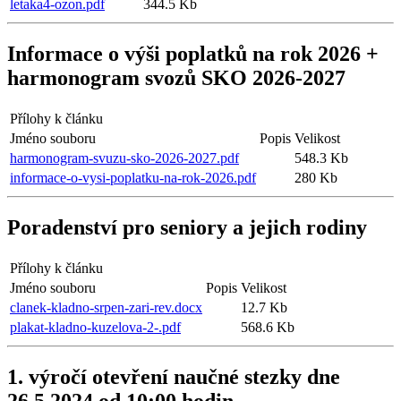
letaka4-ozon.pdf
344.5 Kb
Informace o výši poplatků na rok 2026 +
harmonogram svozů SKO 2026-2027
Přílohy k článku
Jméno souboru
Popis
Velikost
harmonogram-svuzu-sko-2026-2027.pdf
548.3 Kb
informace-o-vysi-poplatku-na-rok-2026.pdf
280 Kb
Poradenství pro seniory a jejich rodiny
Přílohy k článku
Jméno souboru
Popis
Velikost
clanek-kladno-srpen-zari-rev.docx
12.7 Kb
plakat-kladno-kuzelova-2-.pdf
568.6 Kb
1. výročí otevření naučné stezky dne
26.5.2024 od 10:00 hodin