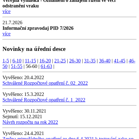
Veřejná vyhláška - Oznámení o zahájení řízení ve věci
odstranění vraku
více
21.7.2026
Informační zpravodaj PID 7/2026
více
Novinky na úřední desce
1-5
|
6-10
|
11-15
|
16-20
|
21-25
|
26-30
|
31-35
|
36-40
|
41-45
|
46-
50
|
51-55
|
56-60
|
61-63
|
Vyvěšeno:
20.4.2022
Schválené Rozpočtové opatření č. 02_2022
Vyvěšeno:
15.3.2022
Schválené Rozpočtové opatření č. 1_2022
Vyvěšeno:
30.11.2021
Sejmutí:
15.12.2021
Návrh rozpočtu na rok 2022
Vyvěšeno:
24.4.2021
Změna mimořádného opatření ze dne 6.4.2021 k testování-zaku-ve-