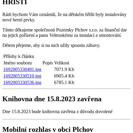
HŘIŠTI
Rádi bychom Vám oznámili, že na dětském hřišti byly instalovány
nové herní prvky.
Tímto děkujeme společnosti Pozemky Plchov s.r.o. za finanční dar
na jejich pořízení a panu Veltruskému za instalaci a smontování.
Dětem přejeme, aby si na nich užily spoustu zábavy.
Přílohy k článku
Jméno souboru
Popis
Velikost
1692005330491.jpg
7071.9 Kb
1692005330510.jpg
6905.4 Kb
1692005330536.jpg
6785.1 Kb
Knihovna dne 15.8.2023 zavřena
Dne 15.8.2023 bude knihovna zavřena z důvodu dovolené
Mobilní rozhlas v obci Plchov