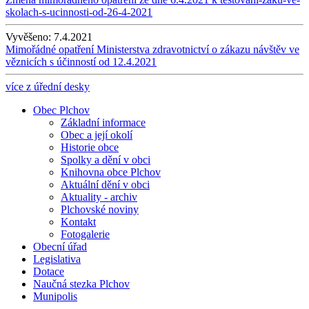
skolach-s-ucinnosti-od-26-4-2021
Vyvěšeno:
7.4.2021
Mimořádné opatření Ministerstva zdravotnictví o zákazu návštěv ve
věznicích s účinností od 12.4.2021
více z úřední desky
Obec Plchov
Základní informace
Obec a její okolí
Historie obce
Spolky a dění v obci
Knihovna obce Plchov
Aktuální dění v obci
Aktuality - archiv
Plchovské noviny
Kontakt
Fotogalerie
Obecní úřad
Legislativa
Dotace
Naučná stezka Plchov
Munipolis