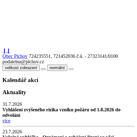
❙❙
Obec Plchov
724235551, 721452036
č.ú. - 27323141/0100
podatelna@plchov.cz
velikost zobrazení
normální
Kalendář akcí
Aktuality
31.7.2026
Vyhlášení zvýšeného rizika vzniku požáru od 1.8.2026 do
odvolání
více
23.7.2026