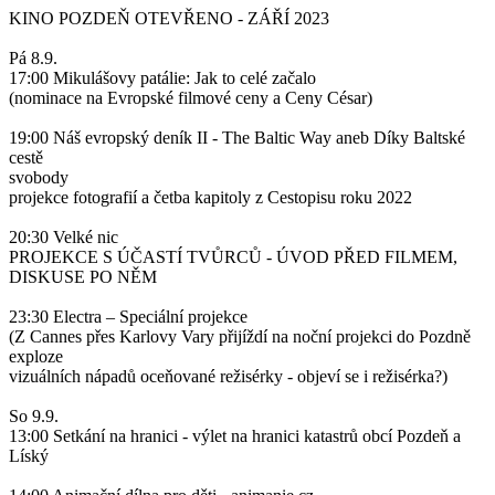
KINO POZDEŇ OTEVŘENO - ZÁŘÍ 2023
Pá 8.9.
17:00 Mikulášovy patálie: Jak to celé začalo
(nominace na Evropské filmové ceny a Ceny César)
19:00 Náš evropský deník II - The Baltic Way aneb Díky Baltské
cestě
svobody
projekce fotografií a četba kapitoly z Cestopisu roku 2022
20:30 Velké nic
PROJEKCE S ÚČASTÍ TVŮRCŮ - ÚVOD PŘED FILMEM,
DISKUSE PO NĚM
23:30 Electra – Speciální projekce
(Z Cannes přes Karlovy Vary přijíždí na noční projekci do Pozdně
exploze
vizuálních nápadů oceňované režisérky - objeví se i režisérka?)
So 9.9.
13:00 Setkání na hranici - výlet na hranici katastrů obcí Pozdeň a
Líský