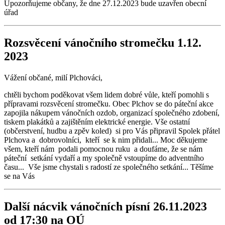
Upozorňujeme občany, že dne 27.12.2023 bude uzavřen obecní
úřad
Rozsvěcení vánočního stromečku 1.12.
2023
Vážení občané, milí Plchováci,
chtěli bychom poděkovat všem lidem dobré vůle, kteří pomohli s
přípravami rozsvěcení stromečku. Obec Plchov se do páteční akce
zapojila nákupem vánočních ozdob, organizací společného zdobení,
tiskem plakátků a zajištěním elektrické energie. Vše ostatní
(občerstvení, hudbu a zpěv koled) si pro Vás připravil Spolek přátel
Plchova a dobrovolníci, kteří se k nim přidali... Moc děkujeme
všem, kteří nám podali pomocnou ruku a doufáme, že se nám
páteční setkání vydaří a my společně vstoupíme do adventního
času... Vše jsme chystali s radostí ze společného setkání... Těšíme
se na Vás
Další nácvik vánočních písní 26.11.2023
od 17:30 na OÚ