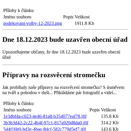
Přílohy k článku
Jméno souboru
Popis
Velikost
podekovani-volby-12-2023.png
1911.8 Kb
Dne 18.12.2023 bude uzavřen obecní úřad
Upozorňujeme občany, že dne 18.12.2023 bude uzavřen obecní
úřad
Přípravy na rozsvěcení stromečku
Jak probíhaly naše přípravy na rozsvěcení stromečku? S úsměvem
na tváři a pohodou v duši... Přikládáme pár fotografií a videí...
Přílohy k článku
Jméno souboru
Popis
Velikost
1e3dbf4a-c023-4e46-81a8-b354077eaf78.jfif
135.8 Kb
3b3b3d42-2c22-4b4f-97c1-817a920d8da0.jfif
314.2 Kb
544f16b0-bd3e-4bae-8dcf-582c779d5ef7.jfif
143.6 Kb