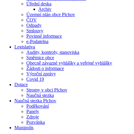
Úřední deska
Archiv
Územní plán obce Plchov
ČOV
Odpady
Smlouvy
Povinné informace
e-Podatelna
Legislativa
Audity, kontroly, stanoviska
Směrnice obce
Obecně závazné vyhlášky a veřejné vyhlášky
Žádosti o informace
Výroční zprávy
Covid 19
Dotace
Stromy v obci Plchov
Naučná stezka
Naučná stezka Plchov
Poděkování
Panely
Zdroje
Pozvánka
Munipolis