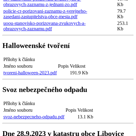
obrazovych-zaznamu-z-jednani-zo.pdf
Kb
policie-cr-porizovani-zaznamu-z-verejneho-
79.7
zasedani-zastupitelstva-obce-mesta.pdf
Kb
uoou-stanovisko-porizovana-zvukovych-a-
253.1
obrazovych-zaznamu.pdf
Kb
Halloweenské tvoření
Přílohy k článku
Jméno souboru
Popis
Velikost
tvoreni-halloween-2023.pdf
191.9 Kb
Svoz nebezpečného odpadu
Přílohy k článku
Jméno souboru
Popis
Velikost
svoz-nebezpecneho-odpadu.pdf
13.1 Kb
Dne 28.9.2023 v katastru obce Libovice