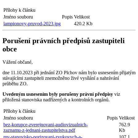
Přílohy k článku
Jméno souboru
Popis
Velikost
lampionovy-pruvod-2023.jpg
420.2 Kb
Porušení právních předpisů zastupiteli
obce
Vážení občané,
dne 11.10.2023 při jednání ZO Plchov nám bylo usnesením přijatým
stávajícími zastupiteli znemožněno živé vysílání a nahrávání
průběhu ZO.
Uvedeným usnesením byly porušeny právní předpisy
viz
přiložená stanoviska nadřízených a kontrolních orgánů.
Přílohy k článku
Jméno souboru
Popis
Velikost
bez-korupce-zverejnovani-audiovizualnich-
762.9
zaznamu-z-jednani-zastupitelstva.pdf
Kb
mv-stanovisko-porizovani-zvukovych-a-
107.1