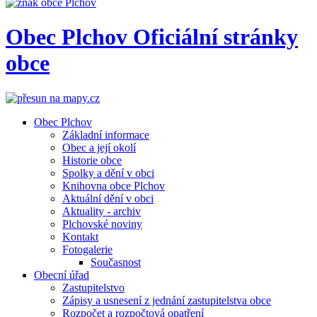
Obec
Plchov
Oficiální stránky
obce
Obec Plchov
Základní informace
Obec a její okolí
Historie obce
Spolky a dění v obci
Knihovna obce Plchov
Aktuální dění v obci
Aktuality - archiv
Plchovské noviny
Kontakt
Fotogalerie
Současnost
Obecní úřad
Zastupitelstvo
Zápisy a usnesení z jednání zastupitelstva obce
Rozpočet a rozpočtová opatření