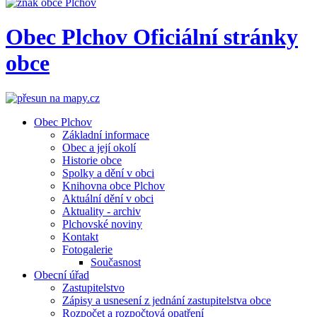
Obec
Plchov
Oficiální stránky
obce
Obec Plchov
Základní informace
Obec a její okolí
Historie obce
Spolky a dění v obci
Knihovna obce Plchov
Aktuální dění v obci
Aktuality - archiv
Plchovské noviny
Kontakt
Fotogalerie
Současnost
Obecní úřad
Zastupitelstvo
Zápisy a usnesení z jednání zastupitelstva obce
Rozpočet a rozpočtová opatření