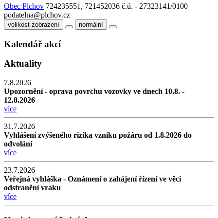
Obec Plchov
724235551, 721452036
č.ú. - 27323141/0100
podatelna@plchov.cz
velikost zobrazení
normální
Kalendář akcí
Aktuality
7.8.2026
Upozornění - oprava povrchu vozovky ve dnech 10.8. -
12.8.2026
více
31.7.2026
Vyhlášení zvýšeného rizika vzniku požáru od 1.8.2026 do
odvolání
více
23.7.2026
Veřejná vyhláška - Oznámení o zahájení řízení ve věci
odstranění vraku
více