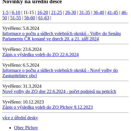
Novinky na úřední desce
1-5
|
6-10
|
11-15
|
16-20
|
21-25
|
26-30
|
31-35
|
36-40
|
41-45
|
46-
50
|
51-55
|
56-60
|
61-63
|
Vyvěšeno:
5.8.2024
Informace o počtu a sídlech volebních okrsků - Volby do Senátu
Parlamentu ČR konané ve dnech 20. a 21. září 2024
Vyvěšeno:
23.6.2024
Zápis o výsledku voleb do ZO 22.6.2024
Vyvěšeno:
6.5.2024
Informace o počtu a sídlech volebních okrsků - Nové volby do
Zastupitelstev obcí
Vyvěšeno:
31.3.2024
Nové volby do ZO dne 22.6.2024 - počet podpisů na peticích
Vyvěšeno:
10.12.2023
Zápis o výsledku voleb do ZO Plchov 9.12.2023
více z úřední desky
Obec Plchov