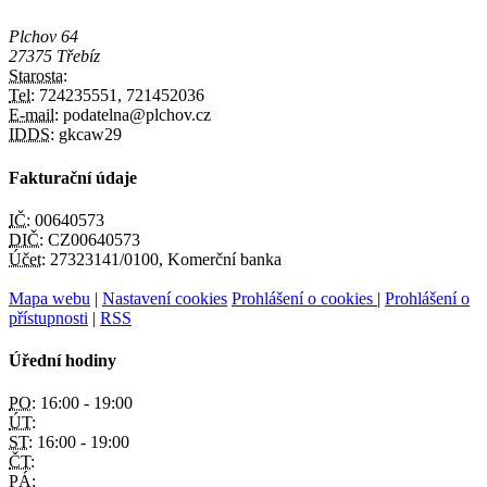
Plchov 64
27375 Třebíz
Starosta:
Tel:
724235551, 721452036
E-mail:
podatelna@plchov.cz
IDDS:
gkcaw29
Fakturační údaje
IČ:
00640573
DIČ:
CZ00640573
Účet:
27323141/0100, Komerční banka
Mapa webu
|
Nastavení cookies
Prohlášení o cookies
|
Prohlášení o
přístupnosti
|
RSS
Úřední hodiny
PO:
16:00 - 19:00
ÚT:
ST:
16:00 - 19:00
ČT:
PÁ: