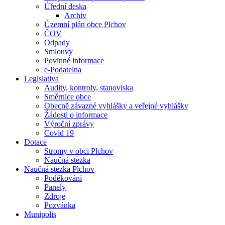
Úřední deska
Archiv
Územní plán obce Plchov
ČOV
Odpady
Smlouvy
Povinné informace
e-Podatelna
Legislativa
Audity, kontroly, stanoviska
Směrnice obce
Obecně závazné vyhlášky a veřejné vyhlášky
Žádosti o informace
Výroční zprávy
Covid 19
Dotace
Stromy v obci Plchov
Naučná stezka
Naučná stezka Plchov
Poděkování
Panely
Zdroje
Pozvánka
Munipolis