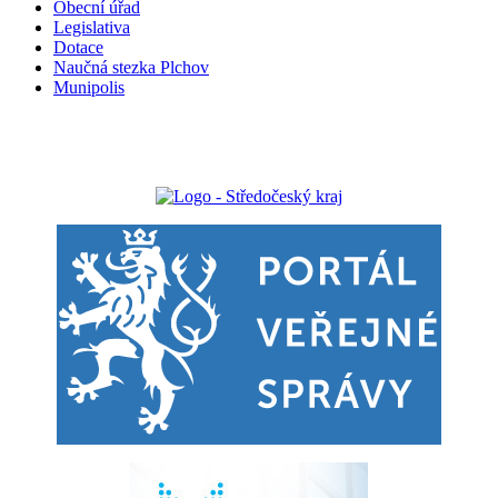
Obecní úřad
Legislativa
Dotace
Naučná stezka Plchov
Munipolis