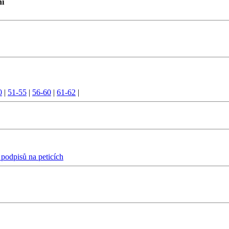
ní
0
|
51-55
|
56-60
|
61-62
|
 podpisů na peticích