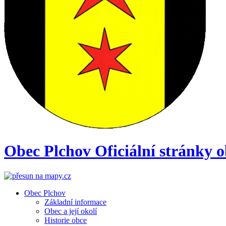
Obec
Plchov
Oficiální stránky 
Obec Plchov
Základní informace
Obec a její okolí
Historie obce