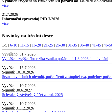
Vyhlášení zvýšeného rizika vzniku požáru od 1.8.2026 do odvolá
více
21.7.2026
Informační zpravodaj PID 7/2026
více
Novinky na úřední desce
1-5
|
6-10
|
11-15
|
16-20
|
21-25
|
26-30
|
31-35
|
36-40
|
41-45
|
46-5
Vyvěšeno:
31.7.2026
Vyhlášení zvýšeného rizika vzniku požáru od 1.8.2026 do odvolání
Vyvěšeno:
15.7.2026
Sejmutí:
10.10.2026
Seznam volebních obvodů, počet členů zastupitelstva, potřebný počet
Vyvěšeno:
10.7.2026
Sejmutí:
30.6.2027
Schválený závěrečný účet za rok 2025
Vyvěšeno:
10.7.2026
Sejmutí:
31.12.2026