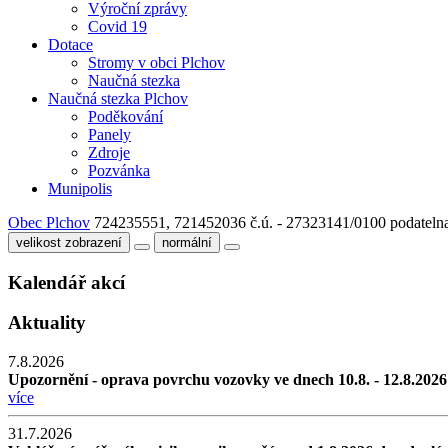
Výroční zprávy
Covid 19
Dotace
Stromy v obci Plchov
Naučná stezka
Naučná stezka Plchov
Poděkování
Panely
Zdroje
Pozvánka
Munipolis
Obec Plchov
724235551, 721452036
č.ú. - 27323141/0100
podateln
velikost zobrazení
normální
Kalendář akcí
Aktuality
7.8.2026
Upozornění - oprava povrchu vozovky ve dnech 10.8. - 12.8.2026
více
31.7.2026