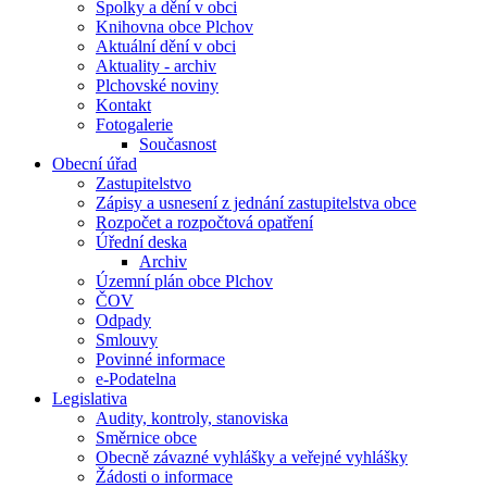
Spolky a dění v obci
Knihovna obce Plchov
Aktuální dění v obci
Aktuality - archiv
Plchovské noviny
Kontakt
Fotogalerie
Současnost
Obecní úřad
Zastupitelstvo
Zápisy a usnesení z jednání zastupitelstva obce
Rozpočet a rozpočtová opatření
Úřední deska
Archiv
Územní plán obce Plchov
ČOV
Odpady
Smlouvy
Povinné informace
e-Podatelna
Legislativa
Audity, kontroly, stanoviska
Směrnice obce
Obecně závazné vyhlášky a veřejné vyhlášky
Žádosti o informace