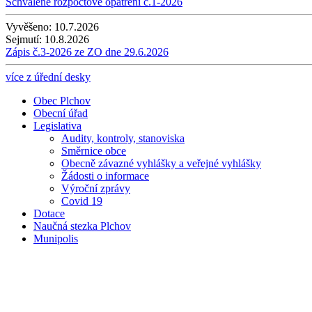
Schválené rozpočtové opatření č.1-2026
Vyvěšeno:
10.7.2026
Sejmutí:
10.8.2026
Zápis č.3-2026 ze ZO dne 29.6.2026
více z úřední desky
Obec Plchov
Obecní úřad
Legislativa
Audity, kontroly, stanoviska
Směrnice obce
Obecně závazné vyhlášky a veřejné vyhlášky
Žádosti o informace
Výroční zprávy
Covid 19
Dotace
Naučná stezka Plchov
Munipolis