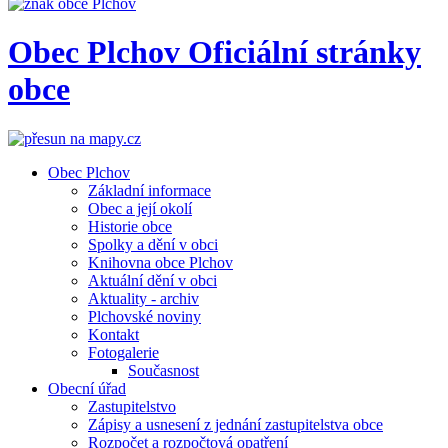
Obec
Plchov
Oficiální stránky
obce
Obec Plchov
Základní informace
Obec a její okolí
Historie obce
Spolky a dění v obci
Knihovna obce Plchov
Aktuální dění v obci
Aktuality - archiv
Plchovské noviny
Kontakt
Fotogalerie
Současnost
Obecní úřad
Zastupitelstvo
Zápisy a usnesení z jednání zastupitelstva obce
Rozpočet a rozpočtová opatření