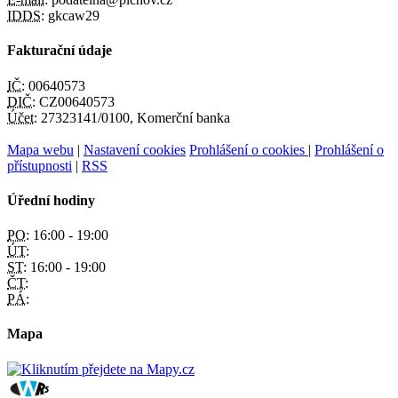
IDDS:
gkcaw29
Fakturační údaje
IČ:
00640573
DIČ:
CZ00640573
Účet:
27323141/0100, Komerční banka
Mapa webu
|
Nastavení cookies
Prohlášení o cookies
|
Prohlášení o
přístupnosti
|
RSS
Úřední hodiny
PO:
16:00 - 19:00
ÚT:
ST:
16:00 - 19:00
ČT:
PÁ:
Mapa