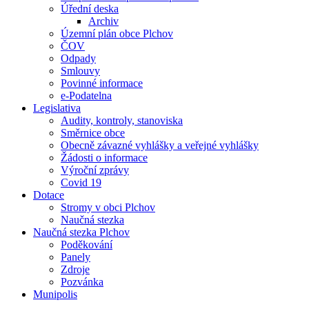
Úřední deska
Archiv
Územní plán obce Plchov
ČOV
Odpady
Smlouvy
Povinné informace
e-Podatelna
Legislativa
Audity, kontroly, stanoviska
Směrnice obce
Obecně závazné vyhlášky a veřejné vyhlášky
Žádosti o informace
Výroční zprávy
Covid 19
Dotace
Stromy v obci Plchov
Naučná stezka
Naučná stezka Plchov
Poděkování
Panely
Zdroje
Pozvánka
Munipolis