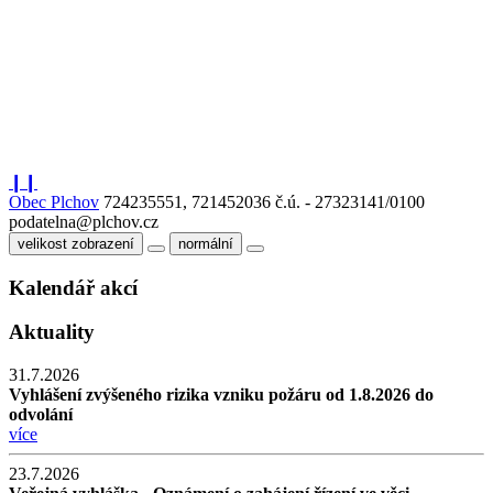
❙❙
Obec Plchov
724235551, 721452036
č.ú. - 27323141/0100
podatelna@plchov.cz
velikost zobrazení
normální
Kalendář akcí
Aktuality
31.7.2026
Vyhlášení zvýšeného rizika vzniku požáru od 1.8.2026 do
odvolání
více
23.7.2026