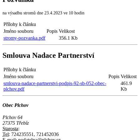
na výsadbu stromů dne 23.4.2023 ve 10 hodin
Přílohy k článku
Jméno souboru
Popis
Velikost
stromy-pozvanka.pdf
356.1 Kb
Smlouva Nadace Partnerství
Přílohy k článku
Jméno souboru
Popis
Velikost
smlouva-nadace-partnerstvi-podpis-92-sb-052-obec-
461.9
plchov.pdf
Kb
Obec Plchov
Plchov 64
27375 Třebíz
Starosta:
Tel:
724235551, 721452036
E-mail:
podatelna@plchov.cz