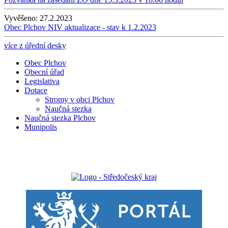
Vyvěšeno:
27.2.2023
Obec Plchov NIV aktualizace - stav k 1.2.2023
více z úřední desky
Obec Plchov
Obecní úřad
Legislativa
Dotace
Stromy v obci Plchov
Naučná stezka
Naučná stezka Plchov
Munipolis