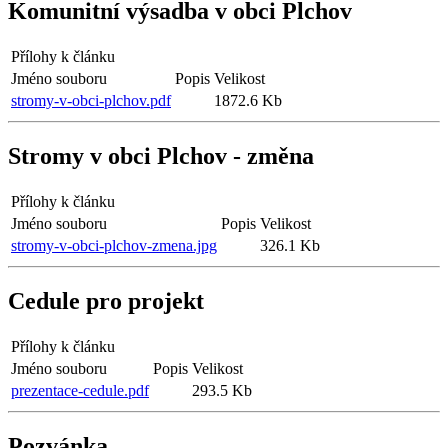
Komunitní výsadba v obci Plchov
Přílohy k článku
Jméno souboru
Popis
Velikost
stromy-v-obci-plchov.pdf
1872.6 Kb
Stromy v obci Plchov - změna
Přílohy k článku
Jméno souboru
Popis
Velikost
stromy-v-obci-plchov-zmena.jpg
326.1 Kb
Cedule pro projekt
Přílohy k článku
Jméno souboru
Popis
Velikost
prezentace-cedule.pdf
293.5 Kb
Pozvánka