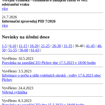
Veřejná vyhláška - Oznámení o zahájení řízení ve věci
odstranění vraku
více
21.7.2026
Informační zpravodaj PID 7/2026
více
Novinky na úřední desce
1-5
|
6-10
|
11-15
|
16-20
|
21-25
|
26-30
|
31-35
|
36-40
|
41-45
|
46-
50
|
51-55
|
56-60
|
61-63
|
Vyvěšeno:
10.5.2023
Pozvánka na zasedání ZO Plchov dne 17.5.2023 v 18:00 hodin
Vyvěšeno:
3.5.2023
Informace o počtu a sídle volebních okrsků - volby 17.6.2023 obec
Plchov
Vyvěšeno:
24.4.2023
Veřejná vyhláška
Vyvěšeno:
8.3.2023
Pozvánka na zasedání ZO dne 15.3.2023 v 18:00 hodin