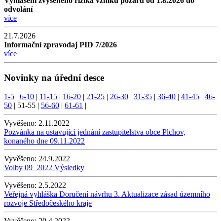
Vyhlášení zvýšeného rizika vzniku požáru od 1.8.2026 do
odvolání
více
21.7.2026
Informační zpravodaj PID 7/2026
více
Novinky na úřední desce
1-5
|
6-10
|
11-15
|
16-20
|
21-25
|
26-30
|
31-35
|
36-40
|
41-45
|
46-
50
|
51-55
|
56-60
|
61-61
|
Vyvěšeno:
2.11.2022
Pozvánka na ustavující jednání zastupitelstva obce Plchov,
konaného dne 09.11.2022
Vyvěšeno:
24.9.2022
Volby 09_2022 Výsledky
Vyvěšeno:
2.5.2022
Veřejná vyhláška Doručení návrhu 3. Aktualizace zásad územního
rozvoje Středočeského kraje
Vyvěšeno:
20.4.2022