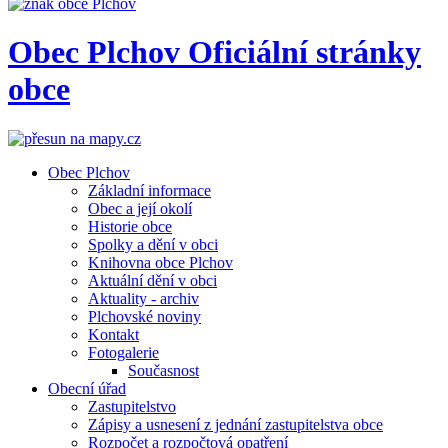
Obec
Plchov
Oficiální stránky
obce
Obec Plchov
Základní informace
Obec a její okolí
Historie obce
Spolky a dění v obci
Knihovna obce Plchov
Aktuální dění v obci
Aktuality - archiv
Plchovské noviny
Kontakt
Fotogalerie
Současnost
Obecní úřad
Zastupitelstvo
Zápisy a usnesení z jednání zastupitelstva obce
Rozpočet a rozpočtová opatření