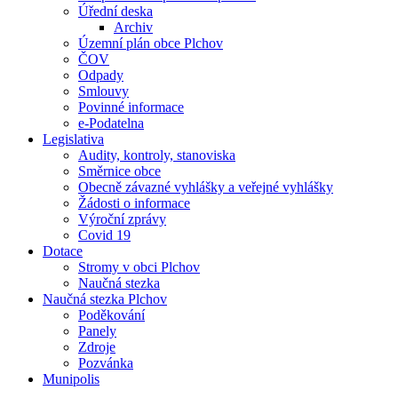
Úřední deska
Archiv
Územní plán obce Plchov
ČOV
Odpady
Smlouvy
Povinné informace
e-Podatelna
Legislativa
Audity, kontroly, stanoviska
Směrnice obce
Obecně závazné vyhlášky a veřejné vyhlášky
Žádosti o informace
Výroční zprávy
Covid 19
Dotace
Stromy v obci Plchov
Naučná stezka
Naučná stezka Plchov
Poděkování
Panely
Zdroje
Pozvánka
Munipolis