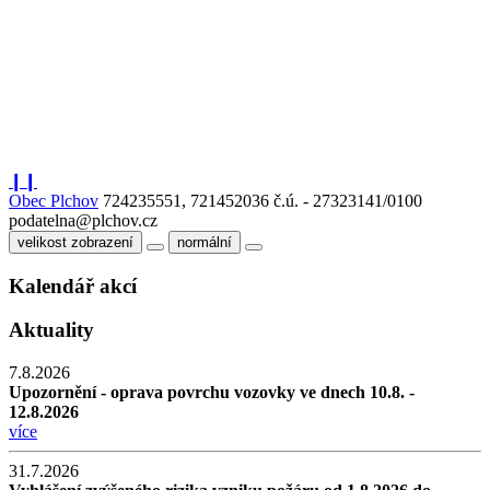
❙❙
Obec Plchov
724235551, 721452036
č.ú. - 27323141/0100
podatelna@plchov.cz
velikost zobrazení
normální
Kalendář akcí
Aktuality
7.8.2026
Upozornění - oprava povrchu vozovky ve dnech 10.8. -
12.8.2026
více
31.7.2026