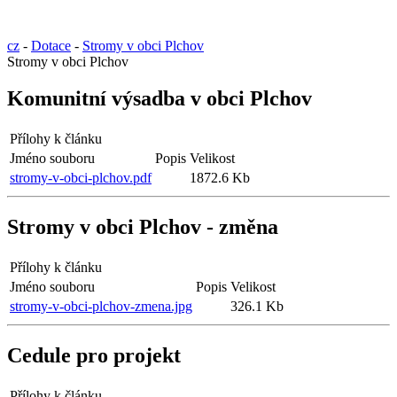
cz
-
Dotace
-
Stromy v obci Plchov
Stromy v obci Plchov
Komunitní výsadba v obci Plchov
Přílohy k článku
Jméno souboru
Popis
Velikost
stromy-v-obci-plchov.pdf
1872.6 Kb
Stromy v obci Plchov - změna
Přílohy k článku
Jméno souboru
Popis
Velikost
stromy-v-obci-plchov-zmena.jpg
326.1 Kb
Cedule pro projekt
Přílohy k článku