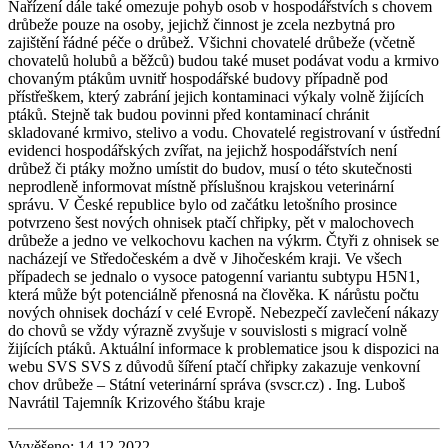
Nařízení dále také omezuje pohyb osob v hospodářstvích s chovem
drůbeže pouze na osoby, jejichž činnost je zcela nezbytná pro
zajištění řádné péče o drůbež. Všichni chovatelé drůbeže (včetně
chovatelů holubů a běžců) budou také muset podávat vodu a krmivo
chovaným ptákům uvnitř hospodářské budovy případně pod
přístřeškem, který zabrání jejich kontaminaci výkaly volně žijících
ptáků. Stejně tak budou povinni před kontaminací chránit
skladované krmivo, stelivo a vodu. Chovatelé registrovaní v ústřední
evidenci hospodářských zvířat, na jejichž hospodářstvích není
drůbež či ptáky možno umístit do budov, musí o této skutečnosti
neprodleně informovat místně příslušnou krajskou veterinární
správu. V České republice bylo od začátku letošního prosince
potvrzeno šest nových ohnisek ptačí chřipky, pět v malochovech
drůbeže a jedno ve velkochovu kachen na výkrm. Čtyři z ohnisek se
nacházejí ve Středočeském a dvě v Jihočeském kraji. Ve všech
případech se jednalo o vysoce patogenní variantu subtypu H5N1,
která může být potenciálně přenosná na člověka. K nárůstu počtu
nových ohnisek dochází v celé Evropě. Nebezpečí zavlečení nákazy
do chovů se vždy výrazně zvyšuje v souvislosti s migrací volně
žijících ptáků. Aktuální informace k problematice jsou k dispozici na
webu SVS SVS z důvodů šíření ptačí chřipky zakazuje venkovní
chov drůbeže – Státní veterinární správa (svscr.cz) . Ing. Luboš
Navrátil Tajemník Krizového štábu kraje
Vyvěšeno:
14.12.2022