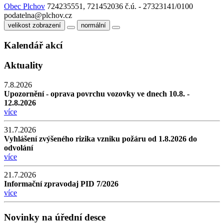
Obec Plchov
724235551, 721452036
č.ú. - 27323141/0100
podatelna@plchov.cz
velikost zobrazení
normální
Kalendář akcí
Aktuality
7.8.2026
Upozornění - oprava povrchu vozovky ve dnech 10.8. -
12.8.2026
více
31.7.2026
Vyhlášení zvýšeného rizika vzniku požáru od 1.8.2026 do
odvolání
více
21.7.2026
Informační zpravodaj PID 7/2026
více
Novinky na úřední desce