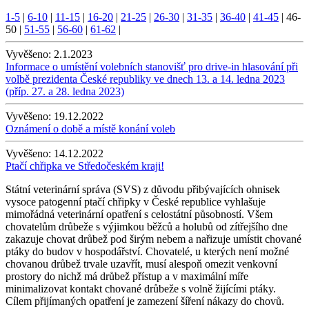
1-5
|
6-10
|
11-15
|
16-20
|
21-25
|
26-30
|
31-35
|
36-40
|
41-45
|
46-
50
|
51-55
|
56-60
|
61-62
|
Vyvěšeno:
2.1.2023
Informace o umístění volebních stanovišť pro drive-in hlasování při
volbě prezidenta České republiky ve dnech 13. a 14. ledna 2023
(příp. 27. a 28. ledna 2023)
Vyvěšeno:
19.12.2022
Oznámení o době a místě konání voleb
Vyvěšeno:
14.12.2022
Ptačí chřipka ve Středočeském kraji!
Státní veterinární správa (SVS) z důvodu přibývajících ohnisek
vysoce patogenní ptačí chřipky v České republice vyhlašuje
mimořádná veterinární opatření s celostátní působností. Všem
chovatelům drůbeže s výjimkou běžců a holubů od zítřejšího dne
zakazuje chovat drůbež pod širým nebem a nařizuje umístit chované
ptáky do budov v hospodářství. Chovatelé, u kterých není možné
chovanou drůbež trvale uzavřít, musí alespoň omezit venkovní
prostory do nichž má drůbež přístup a v maximální míře
minimalizovat kontakt chované drůbeže s volně žijícími ptáky.
Cílem přijímaných opatření je zamezení šíření nákazy do chovů.