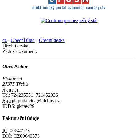
cz
-
Obecní úřad
-
Úřední deska
Úřední deska
Žádný dokument.
Obec Plchov
Plchov 64
27375 Třebíz
Starosta:
Tel:
724235551, 721452036
E-mail:
podatelna@plchov.cz
IDDS:
gkcaw29
Fakturační údaje
IČ:
00640573
DIČ:
CZ00640573