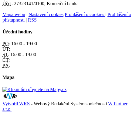
Účet:
27323141/0100, Komerční banka
Mapa webu
|
Nastavení cookies
Prohlášení o cookies
|
Prohlášení o
přístupnosti
|
RSS
Úřední hodiny
PO:
16:00 - 19:00
ÚT:
ST:
16:00 - 19:00
ČT:
PÁ:
Mapa
Vytvořil WRS
- Webový Redakční Systém společnosti
W Partner
s.r.o.