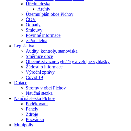
Úřední deska
Archiv
Územní plán obce Plchov
ČOV
Odpady
Smlouvy
Povinné informace
e-Podatelna
Legislativa
Audity, kontroly, stanoviska
Směrnice obce
Obecně závazné vyhlášky a veřejné vyhlášky
Žádosti o informace
Výroční zprávy
Covid 19
Dotace
Stromy v obci Plchov
Naučná stezka
Naučná stezka Plchov
Poděkování
Panely
Zdroje
Pozvánka
Munipolis