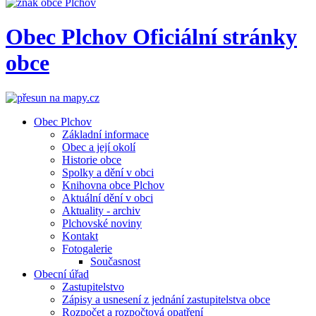
Obec
Plchov
Oficiální stránky
obce
Obec Plchov
Základní informace
Obec a její okolí
Historie obce
Spolky a dění v obci
Knihovna obce Plchov
Aktuální dění v obci
Aktuality - archiv
Plchovské noviny
Kontakt
Fotogalerie
Současnost
Obecní úřad
Zastupitelstvo
Zápisy a usnesení z jednání zastupitelstva obce
Rozpočet a rozpočtová opatření