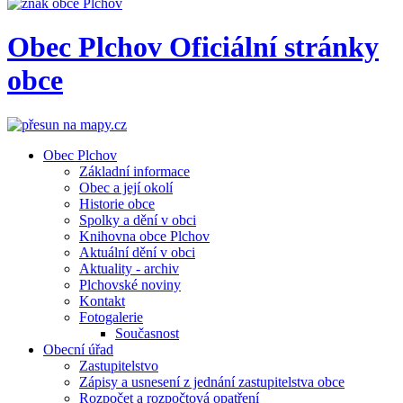
Obec
Plchov
Oficiální stránky
obce
Obec Plchov
Základní informace
Obec a její okolí
Historie obce
Spolky a dění v obci
Knihovna obce Plchov
Aktuální dění v obci
Aktuality - archiv
Plchovské noviny
Kontakt
Fotogalerie
Současnost
Obecní úřad
Zastupitelstvo
Zápisy a usnesení z jednání zastupitelstva obce
Rozpočet a rozpočtová opatření