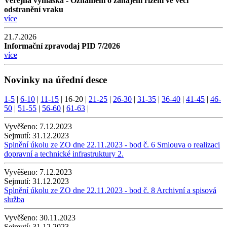
Veřejná vyhláška - Oznámení o zahájení řízení ve věci
odstranění vraku
více
21.7.2026
Informační zpravodaj PID 7/2026
více
Novinky na úřední desce
1-5
|
6-10
|
11-15
|
16-20
|
21-25
|
26-30
|
31-35
|
36-40
|
41-45
|
46-
50
|
51-55
|
56-60
|
61-63
|
Vyvěšeno:
7.12.2023
Sejmutí:
31.12.2023
Splnění úkolu ze ZO dne 22.11.2023 - bod č. 6 Smlouva o realizaci
dopravní a technické infrastruktury 2.
Vyvěšeno:
7.12.2023
Sejmutí:
31.12.2023
Splnění úkolu ze ZO dne 22.11.2023 - bod č. 8 Archivní a spisová
služba
Vyvěšeno:
30.11.2023
Sejmutí:
31.12.2023