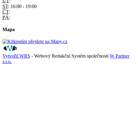
ÚT:
ST:
16:00 - 19:00
ČT:
PÁ:
Mapa
Vytvořil WRS
- Webový Redakční Systém společnosti
W Partner
s.r.o.