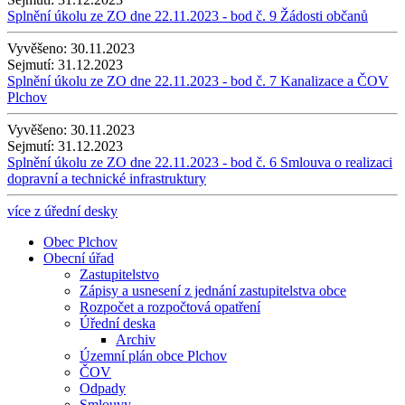
Splnění úkolu ze ZO dne 22.11.2023 - bod č. 9 Žádosti občanů
Vyvěšeno:
30.11.2023
Sejmutí:
31.12.2023
Splnění úkolu ze ZO dne 22.11.2023 - bod č. 7 Kanalizace a ČOV
Plchov
Vyvěšeno:
30.11.2023
Sejmutí:
31.12.2023
Splnění úkolu ze ZO dne 22.11.2023 - bod č. 6 Smlouva o realizaci
dopravní a technické infrastruktury
více z úřední desky
Obec Plchov
Obecní úřad
Zastupitelstvo
Zápisy a usnesení z jednání zastupitelstva obce
Rozpočet a rozpočtová opatření
Úřední deska
Archiv
Územní plán obce Plchov
ČOV
Odpady
Smlouvy