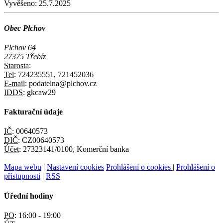
Vyvěšeno:
25.7.2025
Obec Plchov
Plchov 64
27375 Třebíz
Starosta:
Tel:
724235551, 721452036
E-mail:
podatelna@plchov.cz
IDDS:
gkcaw29
Fakturační údaje
IČ:
00640573
DIČ:
CZ00640573
Účet:
27323141/0100, Komerční banka
Mapa webu
|
Nastavení cookies
Prohlášení o cookies
|
Prohlášení o
přístupnosti
|
RSS
Úřední hodiny
PO:
16:00 - 19:00