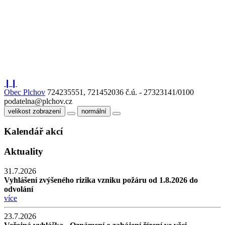
❙❙
Obec Plchov
724235551, 721452036
č.ú. - 27323141/0100
podatelna@plchov.cz
velikost zobrazení
normální
Kalendář akcí
Aktuality
31.7.2026
Vyhlášení zvýšeného rizika vzniku požáru od 1.8.2026 do
odvolání
více
23.7.2026