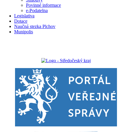
Povinné informace
e-Podatelna
Legislativa
Dotace
Naučná stezka Plchov
Munipolis