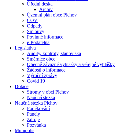
Úřední deska
Archiv
Územní plán obce Plchov
ČOV
Odpady
Smlouvy
Povinné informace
e-Podatelna
Legislativa
Audity, kontroly, stanoviska
Směrnice obce
Obecně závazné vyhlášky a veřejné vyhlášky
Žádosti o informace
Výroční zprávy
Covid 19
Dotace
Stromy v obci Plchov
Naučná stezka
Naučná stezka Plchov
Poděkování
Panely
Zdroje
Pozvánka
Munipolis