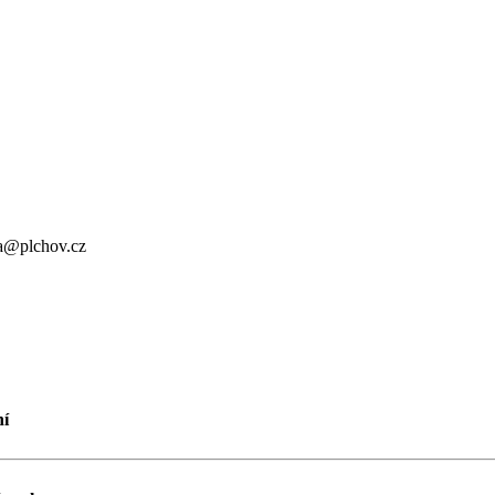
a@plchov.cz
ní