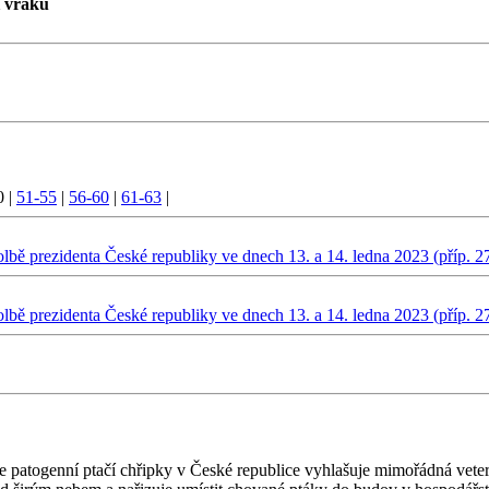
í vraku
0
|
51-55
|
56-60
|
61-63
|
olbě prezidenta České republiky ve dnech 13. a 14. ledna 2023 (příp. 2
olbě prezidenta České republiky ve dnech 13. a 14. ledna 2023 (příp. 2
e patogenní ptačí chřipky v České republice vyhlašuje mimořádná veter