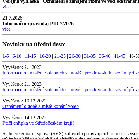
Veřejná vyhláška - Oznámení o zahájení řízení ve věci odstraněn
více
21.7.2026
Informační zpravodaj PID 7/2026
více
Novinky na úřední desce
1-5
|
6-10
|
11-15
|
16-20
|
21-25
|
26-30
|
31-35
|
36-40
|
41-45
|
46-5
Vyvěšeno:
2.1.2023
Informace o umístění volebních stanovišť pro drive-in hlasování při v
Vyvěšeno:
2.1.2023
Informace o umístění volebních stanovišť pro drive-in hlasování při v
Vyvěšeno:
19.12.2022
Oznámení o době a místě konání voleb
Vyvěšeno:
14.12.2022
Ptačí chřipka ve Středočeském kraji!
Státní veterinární správa (SVS) z důvodu přibývajících ohnisek vysoc