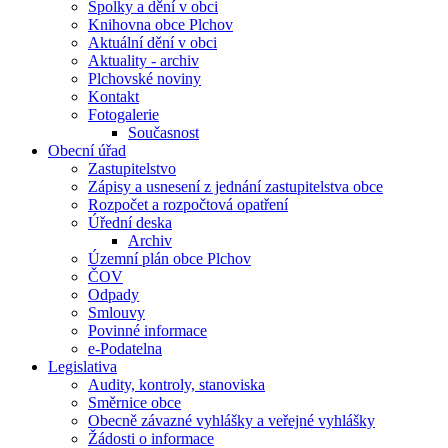
Spolky a dění v obci
Knihovna obce Plchov
Aktuální dění v obci
Aktuality - archiv
Plchovské noviny
Kontakt
Fotogalerie
Současnost
Obecní úřad
Zastupitelstvo
Zápisy a usnesení z jednání zastupitelstva obce
Rozpočet a rozpočtová opatření
Úřední deska
Archiv
Územní plán obce Plchov
ČOV
Odpady
Smlouvy
Povinné informace
e-Podatelna
Legislativa
Audity, kontroly, stanoviska
Směrnice obce
Obecně závazné vyhlášky a veřejné vyhlášky
Žádosti o informace