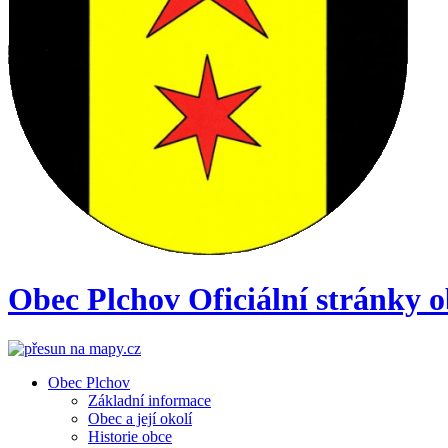
Obec
Plchov
Oficiální stránky 
Obec Plchov
Základní informace
Obec a její okolí
Historie obce