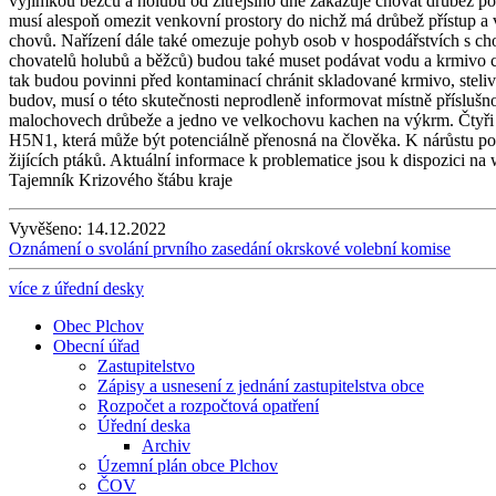
výjimkou běžců a holubů od zítřejšího dne zakazuje chovat drůbež po
musí alespoň omezit venkovní prostory do nichž má drůbež přístup a 
chovů. Nařízení dále také omezuje pohyb osob v hospodářstvích s chov
chovatelů holubů a běžců) budou také muset podávat vodu a krmivo c
tak budou povinni před kontaminací chránit skladované krmivo, steliv
budov, musí o této skutečnosti neprodleně informovat místně příslušn
malochovech drůbeže a jedno ve velkochovu kachen na výkrm. Čtyři z
H5N1, která může být potenciálně přenosná na člověka. K nárůstu po
žijících ptáků. Aktuální informace k problematice jsou k dispozici n
Tajemník Krizového štábu kraje
Vyvěšeno:
14.12.2022
Oznámení o svolání prvního zasedání okrskové volební komise
více z úřední desky
Obec Plchov
Obecní úřad
Zastupitelstvo
Zápisy a usnesení z jednání zastupitelstva obce
Rozpočet a rozpočtová opatření
Úřední deska
Archiv
Územní plán obce Plchov
ČOV