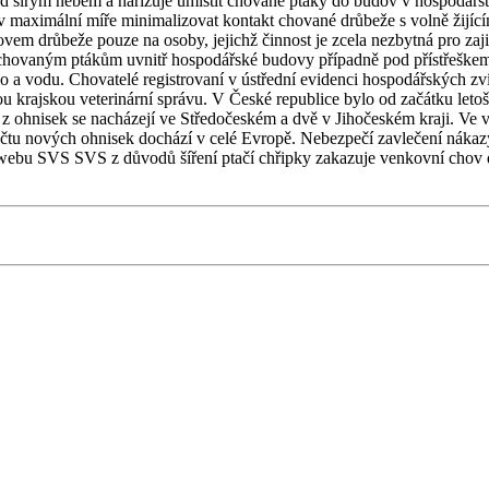
d širým nebem a nařizuje umístit chované ptáky do budov v hospodářst
v maximální míře minimalizovat kontakt chované drůbeže s volně žijící
em drůbeže pouze na osoby, jejichž činnost je zcela nezbytná pro zaji
hovaným ptákům uvnitř hospodářské budovy případně pod přístřeškem, kt
o a vodu. Chovatelé registrovaní v ústřední evidenci hospodářských zví
ou krajskou veterinární správu. V České republice bylo od začátku letoš
 ohnisek se nacházejí ve Středočeském a dvě v Jihočeském kraji. Ve v
čtu nových ohnisek dochází v celé Evropě. Nebezpečí zavlečení nákazy
a webu SVS SVS z důvodů šíření ptačí chřipky zakazuje venkovní chov drů