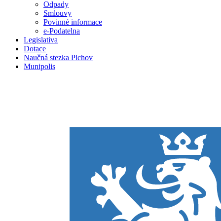
Odpady
Smlouvy
Povinné informace
e-Podatelna
Legislativa
Dotace
Naučná stezka Plchov
Munipolis