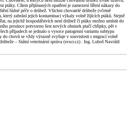
ví. Chovatelé, u kterých není možné chovanou drůbež trvale uzavřít,
mi ptáky. Cílem přijímaných opatření je zamezení šíření nákazy do
štění řádné péče o drůbež. Všichni chovatelé drůbeže (včetně
erý zabrání jejich kontaminaci výkaly volně žijících ptáků. Stejně
řat, na jejichž hospodářstvích není drůbež či ptáky možno umístit do
ního prosince potvrzeno šest nových ohnisek ptačí chřipky, pět v
šech případech se jednalo o vysoce patogenní variantu subtypu
 do chovů se vždy výrazně zvyšuje v souvislosti s migrací volně
beže – Státní veterinární správa (svscr.cz) . Ing. Luboš Navrátil