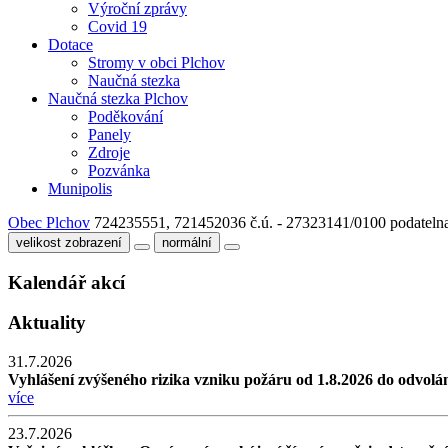
Výroční zprávy
Covid 19
Dotace
Stromy v obci Plchov
Naučná stezka
Naučná stezka Plchov
Poděkování
Panely
Zdroje
Pozvánka
Munipolis
Obec Plchov
724235551, 721452036
č.ú. - 27323141/0100
podateln
velikost zobrazení
normální
Kalendář akcí
Aktuality
31.7.2026
Vyhlášení zvýšeného rizika vzniku požáru od 1.8.2026 do odvolá
více
23.7.2026