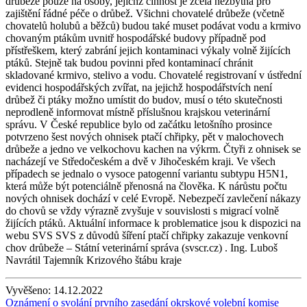
drůbeže pouze na osoby, jejichž činnost je zcela nezbytná pro
zajištění řádné péče o drůbež. Všichni chovatelé drůbeže (včetně
chovatelů holubů a běžců) budou také muset podávat vodu a krmivo
chovaným ptákům uvnitř hospodářské budovy případně pod
přístřeškem, který zabrání jejich kontaminaci výkaly volně žijících
ptáků. Stejně tak budou povinni před kontaminací chránit
skladované krmivo, stelivo a vodu. Chovatelé registrovaní v ústřední
evidenci hospodářských zvířat, na jejichž hospodářstvích není
drůbež či ptáky možno umístit do budov, musí o této skutečnosti
neprodleně informovat místně příslušnou krajskou veterinární
správu. V České republice bylo od začátku letošního prosince
potvrzeno šest nových ohnisek ptačí chřipky, pět v malochovech
drůbeže a jedno ve velkochovu kachen na výkrm. Čtyři z ohnisek se
nacházejí ve Středočeském a dvě v Jihočeském kraji. Ve všech
případech se jednalo o vysoce patogenní variantu subtypu H5N1,
která může být potenciálně přenosná na člověka. K nárůstu počtu
nových ohnisek dochází v celé Evropě. Nebezpečí zavlečení nákazy
do chovů se vždy výrazně zvyšuje v souvislosti s migrací volně
žijících ptáků. Aktuální informace k problematice jsou k dispozici na
webu SVS SVS z důvodů šíření ptačí chřipky zakazuje venkovní
chov drůbeže – Státní veterinární správa (svscr.cz) . Ing. Luboš
Navrátil Tajemník Krizového štábu kraje
Vyvěšeno:
14.12.2022
Oznámení o svolání prvního zasedání okrskové volební komise