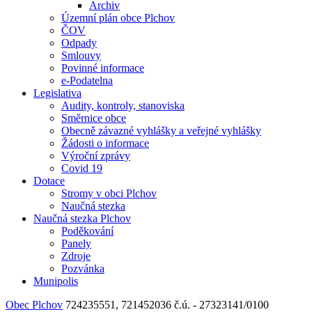
Archiv
Územní plán obce Plchov
ČOV
Odpady
Smlouvy
Povinné informace
e-Podatelna
Legislativa
Audity, kontroly, stanoviska
Směrnice obce
Obecně závazné vyhlášky a veřejné vyhlášky
Žádosti o informace
Výroční zprávy
Covid 19
Dotace
Stromy v obci Plchov
Naučná stezka
Naučná stezka Plchov
Poděkování
Panely
Zdroje
Pozvánka
Munipolis
Obec Plchov
724235551, 721452036
č.ú. - 27323141/0100