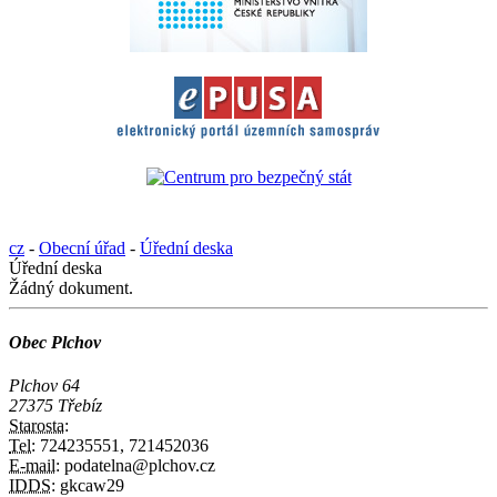
cz
-
Obecní úřad
-
Úřední deska
Úřední deska
Žádný dokument.
Obec Plchov
Plchov 64
27375 Třebíz
Starosta:
Tel:
724235551, 721452036
E-mail:
podatelna@plchov.cz
IDDS:
gkcaw29