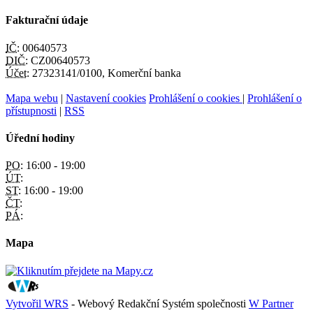
Fakturační údaje
IČ:
00640573
DIČ:
CZ00640573
Účet:
27323141/0100, Komerční banka
Mapa webu
|
Nastavení cookies
Prohlášení o cookies
|
Prohlášení o
přístupnosti
|
RSS
Úřední hodiny
PO:
16:00 - 19:00
ÚT:
ST:
16:00 - 19:00
ČT:
PÁ:
Mapa
Vytvořil WRS
- Webový Redakční Systém společnosti
W Partner