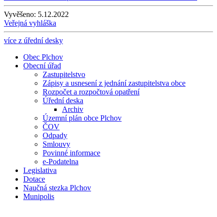
Vyvěšeno:
5.12.2022
Veřejná vyhláška
více z úřední desky
Obec Plchov
Obecní úřad
Zastupitelstvo
Zápisy a usnesení z jednání zastupitelstva obce
Rozpočet a rozpočtová opatření
Úřední deska
Archiv
Územní plán obce Plchov
ČOV
Odpady
Smlouvy
Povinné informace
e-Podatelna
Legislativa
Dotace
Naučná stezka Plchov
Munipolis