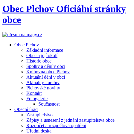
Obec
Plchov
Oficiální stránky
obce
Obec Plchov
Základní informace
Obec a její okolí
Historie obce
Spolky a dění v obci
Knihovna obce Plchov
Aktuální dění v obci
Aktuality - archiv
Plchovské noviny
Kontakt
Fotogalerie
Současnost
Obecní úřad
Zastupitelstvo
Zápisy a usnesení z jednání zastupitelstva obce
Rozpočet a rozpočtová opatření
Úřední deska