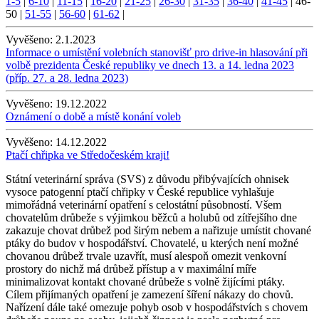
1-5
|
6-10
|
11-15
|
16-20
|
21-25
|
26-30
|
31-35
|
36-40
|
41-45
|
46-
50
|
51-55
|
56-60
|
61-62
|
Vyvěšeno:
2.1.2023
Informace o umístění volebních stanovišť pro drive-in hlasování při
volbě prezidenta České republiky ve dnech 13. a 14. ledna 2023
(příp. 27. a 28. ledna 2023)
Vyvěšeno:
19.12.2022
Oznámení o době a místě konání voleb
Vyvěšeno:
14.12.2022
Ptačí chřipka ve Středočeském kraji!
Státní veterinární správa (SVS) z důvodu přibývajících ohnisek
vysoce patogenní ptačí chřipky v České republice vyhlašuje
mimořádná veterinární opatření s celostátní působností. Všem
chovatelům drůbeže s výjimkou běžců a holubů od zítřejšího dne
zakazuje chovat drůbež pod širým nebem a nařizuje umístit chované
ptáky do budov v hospodářství. Chovatelé, u kterých není možné
chovanou drůbež trvale uzavřít, musí alespoň omezit venkovní
prostory do nichž má drůbež přístup a v maximální míře
minimalizovat kontakt chované drůbeže s volně žijícími ptáky.
Cílem přijímaných opatření je zamezení šíření nákazy do chovů.
Nařízení dále také omezuje pohyb osob v hospodářstvích s chovem