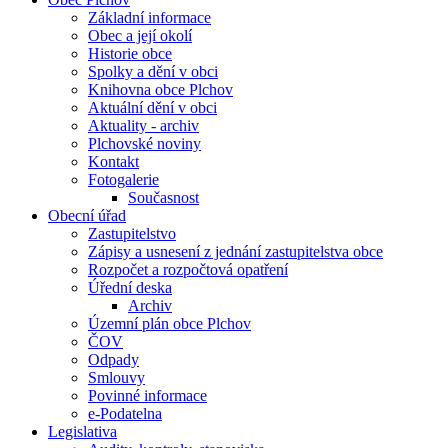
Základní informace
Obec a její okolí
Historie obce
Spolky a dění v obci
Knihovna obce Plchov
Aktuální dění v obci
Aktuality - archiv
Plchovské noviny
Kontakt
Fotogalerie
Současnost
Obecní úřad
Zastupitelstvo
Zápisy a usnesení z jednání zastupitelstva obce
Rozpočet a rozpočtová opatření
Úřední deska
Archiv
Územní plán obce Plchov
ČOV
Odpady
Smlouvy
Povinné informace
e-Podatelna
Legislativa