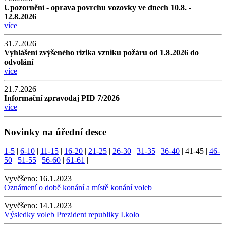
Upozornění - oprava povrchu vozovky ve dnech 10.8. -
12.8.2026
více
31.7.2026
Vyhlášení zvýšeného rizika vzniku požáru od 1.8.2026 do
odvolání
více
21.7.2026
Informační zpravodaj PID 7/2026
více
Novinky na úřední desce
1-5
|
6-10
|
11-15
|
16-20
|
21-25
|
26-30
|
31-35
|
36-40
|
41-45
|
46-
50
|
51-55
|
56-60
|
61-61
|
Vyvěšeno:
16.1.2023
Oznámení o době konání a místě konání voleb
Vyvěšeno:
14.1.2023
Výsledky voleb Prezident republiky I.kolo