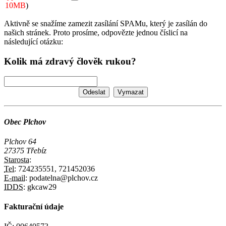
10MB
)
Aktivně se snažíme zamezit zasílání SPAMu, který je zasílán do
našich stránek. Proto prosíme, odpovězte jednou číslicí na
následující otázku:
Kolik má zdravý člověk rukou?
Obec Plchov
Plchov 64
27375 Třebíz
Starosta:
Tel:
724235551, 721452036
E-mail:
podatelna@plchov.cz
IDDS:
gkcaw29
Fakturační údaje