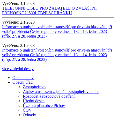
Vyvěšeno:
4.1.2023
TELEFONNÍ ČÍSLO PRO ŽADATELE O ZVLÁŠTNÍ
PŘENOSNOU VOLEBNÍ SCHRÁNKU
Vyvěšeno:
2.1.2023
Informace o umístění volebních stanovišť pro drive-in hlasování při
volbě prezidenta České republiky ve dnech 13. a 14. ledna 2023
(příp. 27. a 28. ledna 2023)
Vyvěšeno:
2.1.2023
Informace o umístění volebních stanovišť pro drive-in hlasování při
volbě prezidenta České republiky ve dnech 13. a 14. ledna 2023
(příp. 27. a 28. ledna 2023)
více z úřední desky
Obec Plchov
Obecní úřad
Zastupitelstvo
Zápisy a usnesení z jednání zastupitelstva obce
Rozpočet a rozpočtová opatření
Úřední deska
Územní plán obce Plchov
ČOV
Odpady