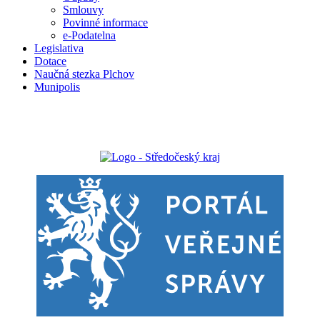
Smlouvy
Povinné informace
e-Podatelna
Legislativa
Dotace
Naučná stezka Plchov
Munipolis