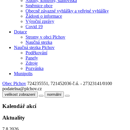
Audity, kontroly, stanoviska
Směrnice obce
Obecně závazné vyhlášky a veřejné vyhlášky
Žádosti o informace
Výroční zprávy
Covid 19
Dotace
Stromy v obci Plchov
Naučná stezka
Naučná stezka Plchov
Poděkování
Panely
Zdroje
Pozvánka
Munipolis
Obec Plchov
724235551, 721452036
č.ú. - 27323141/0100
podatelna@plchov.cz
velikost zobrazení
normální
Kalendář akcí
Aktuality
7.8.2026