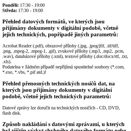
Pondělí:
17:30 - 19:00
Středa:
17:30 - 19:00
Přehled datových formátů, ve kterých jsou
přijímány dokumenty v digitální podobě, včetně
jejich technických, popřípadě jiných parametrů:
Acrobat Reader (.pdf), obrazové přílohy (.jpg, .jpeg/jfif, .tif/tiff,
.png, .mpeg-2, .mpeg-1, .gif), zvukové přílohy (.mp3, .mp2, .pcm,
.wav), databázové přílohy (.xml), textové přílohy (.doc/docx/rtf, .txt,
.xls).
Podatelna v žádném případě nepřijímá spustitelné soubory (*.com,
*.exe, *.vbs, *.pif atd.)!
Přehled přenosných technických nosičů dat, na
kterých jsou přijímány dokumenty v digitální
podobě, včetně jejich technických parametrů:
Datové zprávy lze doručit na technických nosičích - CD, DVD,
flash disk.
Způsob nakládání s datovými zprávami, u kterých
byl zjištěn výskyt chybného datového formátu nebo