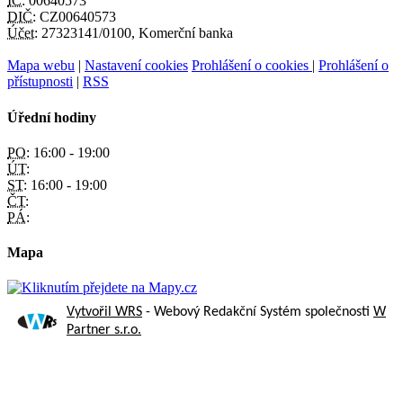
IČ:
00640573
DIČ:
CZ00640573
Účet:
27323141/0100, Komerční banka
Mapa webu
|
Nastavení cookies
Prohlášení o cookies
|
Prohlášení o
přístupnosti
|
RSS
Úřední hodiny
PO:
16:00 - 19:00
ÚT:
ST:
16:00 - 19:00
ČT:
PÁ:
Mapa
Vytvořil WRS
- Webový Redakční Systém společnosti
W
Partner s.r.o.