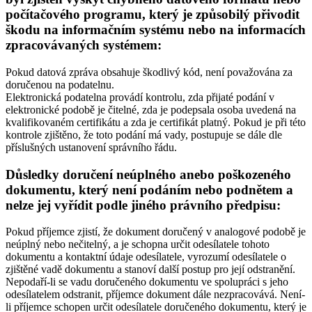
počítačového programu, který je způsobilý přivodit
škodu na informačním systému nebo na informacích
zpracovávaných systémem:
Pokud datová zpráva obsahuje škodlivý kód, není považována za
doručenou na podatelnu.
Elektronická podatelna provádí kontrolu, zda přijaté podání v
elektronické podobě je čitelné, zda je podepsala osoba uvedená na
kvalifikovaném certifikátu a zda je certifikát platný. Pokud je při této
kontrole zjištěno, že toto podání má vady, postupuje se dále dle
příslušných ustanovení správního řádu.
Důsledky doručení neúplného anebo poškozeného
dokumentu, který není podáním nebo podnětem a
nelze jej vyřídit podle jiného právního předpisu:
Pokud příjemce zjistí, že dokument doručený v analogové podobě je
neúplný nebo nečitelný, a je schopna určit odesílatele tohoto
dokumentu a kontaktní údaje odesílatele, vyrozumí odesílatele o
zjištěné vadě dokumentu a stanoví další postup pro její odstranění.
Nepodaří-li se vadu doručeného dokumentu ve spolupráci s jeho
odesílatelem odstranit, příjemce dokument dále nezpracovává. Není-
li příjemce schopen určit odesílatele doručeného dokumentu, který je