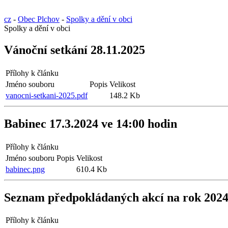
cz
-
Obec Plchov
-
Spolky a dění v obci
Spolky a dění v obci
Vánoční setkání 28.11.2025
Přílohy k článku
Jméno souboru
Popis
Velikost
vanocni-setkani-2025.pdf
148.2 Kb
Babinec 17.3.2024 ve 14:00 hodin
Přílohy k článku
Jméno souboru
Popis
Velikost
babinec.png
610.4 Kb
Seznam předpokládaných akcí na rok 202
Přílohy k článku