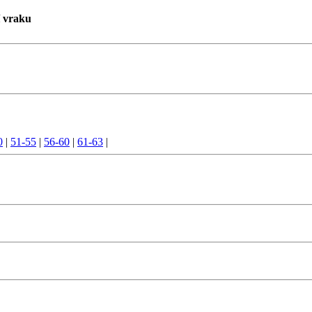
í vraku
0
|
51-55
|
56-60
|
61-63
|