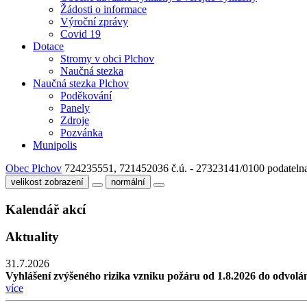
Žádosti o informace
Výroční zprávy
Covid 19
Dotace
Stromy v obci Plchov
Naučná stezka
Naučná stezka Plchov
Poděkování
Panely
Zdroje
Pozvánka
Munipolis
Obec Plchov
724235551, 721452036
č.ú. - 27323141/0100
podateln
velikost zobrazení
normální
Kalendář akcí
Aktuality
31.7.2026
Vyhlášení zvýšeného rizika vzniku požáru od 1.8.2026 do odvolá
více