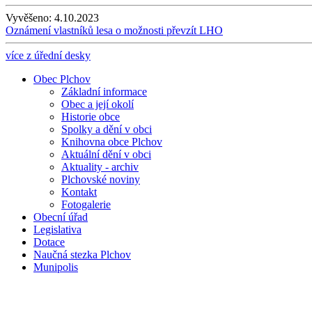
Vyvěšeno:
4.10.2023
Oznámení vlastníků lesa o možnosti převzít LHO
více z úřední desky
Obec Plchov
Základní informace
Obec a její okolí
Historie obce
Spolky a dění v obci
Knihovna obce Plchov
Aktuální dění v obci
Aktuality - archiv
Plchovské noviny
Kontakt
Fotogalerie
Obecní úřad
Legislativa
Dotace
Naučná stezka Plchov
Munipolis