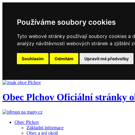
Používáme soubory cookies
Tyto webové stránky používají soubory cookies a da
analýzy návštěvnosti webových stránek a zjištění z
Souhlasím
Odmítám
Upravit mé předvolby
Obec
Plchov
Oficiální stránky 
Obec Plchov
Základní informace
Obec a její okolí