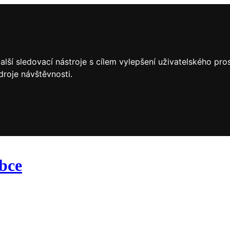
lší sledovací nástroje s cílem vylepšení uživatelského pr
droje návštěvnosti.
obce