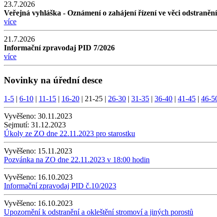
23.7.2026
Veřejná vyhláška - Oznámení o zahájení řízení ve věci odstraněn
více
21.7.2026
Informační zpravodaj PID 7/2026
více
Novinky na úřední desce
1-5
|
6-10
|
11-15
|
16-20
|
21-25
|
26-30
|
31-35
|
36-40
|
41-45
|
46-5
Vyvěšeno:
30.11.2023
Sejmutí:
31.12.2023
Úkoly ze ZO dne 22.11.2023 pro starostku
Vyvěšeno:
15.11.2023
Pozvánka na ZO dne 22.11.2023 v 18:00 hodin
Vyvěšeno:
16.10.2023
Informační zpravodaj PID č.10/2023
Vyvěšeno:
16.10.2023
Upozornění k odstranění a okleštění stromoví a jiných porostů