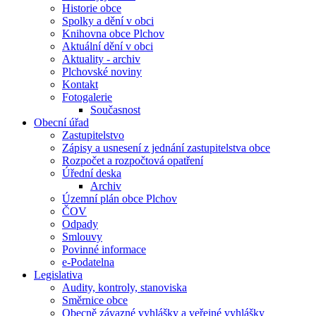
Historie obce
Spolky a dění v obci
Knihovna obce Plchov
Aktuální dění v obci
Aktuality - archiv
Plchovské noviny
Kontakt
Fotogalerie
Současnost
Obecní úřad
Zastupitelstvo
Zápisy a usnesení z jednání zastupitelstva obce
Rozpočet a rozpočtová opatření
Úřední deska
Archiv
Územní plán obce Plchov
ČOV
Odpady
Smlouvy
Povinné informace
e-Podatelna
Legislativa
Audity, kontroly, stanoviska
Směrnice obce
Obecně závazné vyhlášky a veřejné vyhlášky