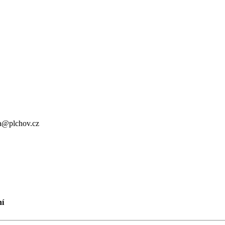
a@plchov.cz
ní