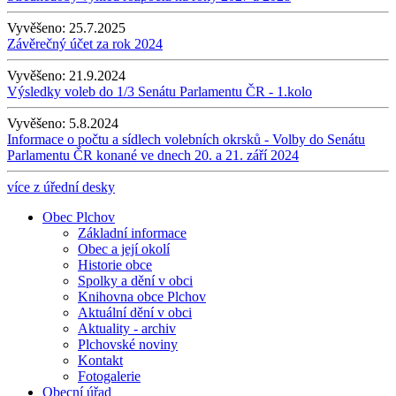
Vyvěšeno:
25.7.2025
Závěrečný účet za rok 2024
Vyvěšeno:
21.9.2024
Výsledky voleb do 1/3 Senátu Parlamentu ČR - 1.kolo
Vyvěšeno:
5.8.2024
Informace o počtu a sídlech volebních okrsků - Volby do Senátu
Parlamentu ČR konané ve dnech 20. a 21. září 2024
více z úřední desky
Obec Plchov
Základní informace
Obec a její okolí
Historie obce
Spolky a dění v obci
Knihovna obce Plchov
Aktuální dění v obci
Aktuality - archiv
Plchovské noviny
Kontakt
Fotogalerie
Obecní úřad