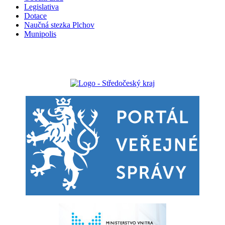
Legislativa
Dotace
Naučná stezka Plchov
Munipolis