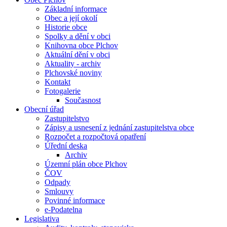
Základní informace
Obec a její okolí
Historie obce
Spolky a dění v obci
Knihovna obce Plchov
Aktuální dění v obci
Aktuality - archiv
Plchovské noviny
Kontakt
Fotogalerie
Současnost
Obecní úřad
Zastupitelstvo
Zápisy a usnesení z jednání zastupitelstva obce
Rozpočet a rozpočtová opatření
Úřední deska
Archiv
Územní plán obce Plchov
ČOV
Odpady
Smlouvy
Povinné informace
e-Podatelna
Legislativa