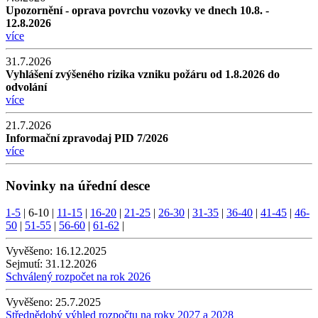
Upozornění - oprava povrchu vozovky ve dnech 10.8. -
12.8.2026
více
31.7.2026
Vyhlášení zvýšeného rizika vzniku požáru od 1.8.2026 do
odvolání
více
21.7.2026
Informační zpravodaj PID 7/2026
více
Novinky na úřední desce
1-5
|
6-10
|
11-15
|
16-20
|
21-25
|
26-30
|
31-35
|
36-40
|
41-45
|
46-
50
|
51-55
|
56-60
|
61-62
|
Vyvěšeno:
16.12.2025
Sejmutí:
31.12.2026
Schválený rozpočet na rok 2026
Vyvěšeno:
25.7.2025
Střednědobý výhled rozpočtu na roky 2027 a 2028