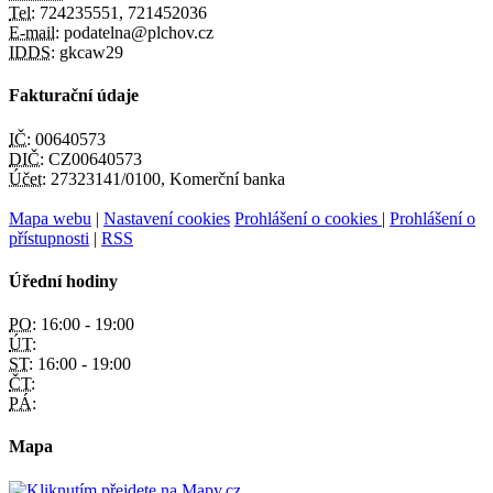
Tel:
724235551, 721452036
E-mail:
podatelna@plchov.cz
IDDS:
gkcaw29
Fakturační údaje
IČ:
00640573
DIČ:
CZ00640573
Účet:
27323141/0100, Komerční banka
Mapa webu
|
Nastavení cookies
Prohlášení o cookies
|
Prohlášení o
přístupnosti
|
RSS
Úřední hodiny
PO:
16:00 - 19:00
ÚT:
ST:
16:00 - 19:00
ČT:
PÁ:
Mapa