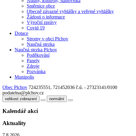
Audity, kontroly, stanoviska
Směrnice obce
Obecně závazné vyhlášky a veřejné vyhlášky
Žádosti o informace
Výroční zprávy
Covid 19
Dotace
Stromy v obci Plchov
Naučná stezka
Naučná stezka Plchov
Poděkování
Panely
Zdroje
Pozvánka
Munipolis
Obec Plchov
724235551, 721452036
č.ú. - 27323141/0100
podatelna@plchov.cz
velikost zobrazení
normální
Kalendář akcí
Aktuality
7.8.2026