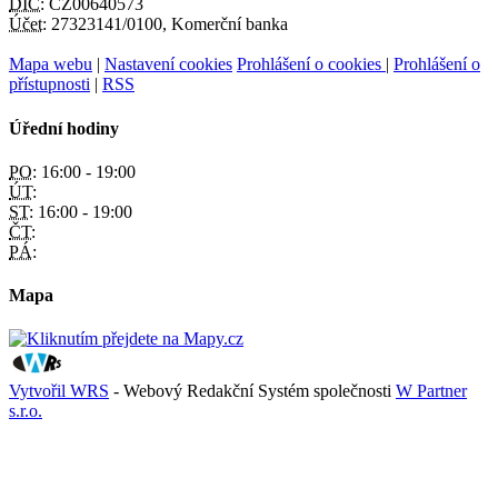
DIČ:
CZ00640573
Účet:
27323141/0100, Komerční banka
Mapa webu
|
Nastavení cookies
Prohlášení o cookies
|
Prohlášení o
přístupnosti
|
RSS
Úřední hodiny
PO:
16:00 - 19:00
ÚT:
ST:
16:00 - 19:00
ČT:
PÁ:
Mapa
Vytvořil WRS
- Webový Redakční Systém společnosti
W Partner
s.r.o.