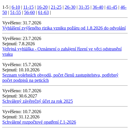
1-5
|
6-10
|
11-15
|
16-20
|
21-25
|
26-30
|
31-35
|
36-40
|
41-45
|
46-
50
|
51-55
|
56-60
|
61-63
|
Vyvěšeno:
31.7.2026
Vyhlášení zvýšeného rizika vzniku požáru od 1.8.2026 do odvolání
Vyvěšeno:
23.7.2026
Sejmutí:
7.8.2026
Veřejná vyhláška - Oznámení o zahájení řízení ve věci odstranění
vraku
Vyvěšeno:
15.7.2026
Sejmutí:
10.10.2026
Seznam volebních obvodů, počet členů zastupitelstva, potřebný
počet podpisů na peticích
Vyvěšeno:
10.7.2026
Sejmutí:
30.6.2027
Schválený závěrečný účet za rok 2025
Vyvěšeno:
10.7.2026
Sejmutí:
31.12.2026
Schválené rozpočtové opatření č.1-2026