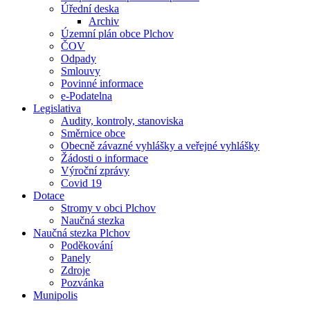
Úřední deska
Archiv
Územní plán obce Plchov
ČOV
Odpady
Smlouvy
Povinné informace
e-Podatelna
Legislativa
Audity, kontroly, stanoviska
Směrnice obce
Obecně závazné vyhlášky a veřejné vyhlášky
Žádosti o informace
Výroční zprávy
Covid 19
Dotace
Stromy v obci Plchov
Naučná stezka
Naučná stezka Plchov
Poděkování
Panely
Zdroje
Pozvánka
Munipolis