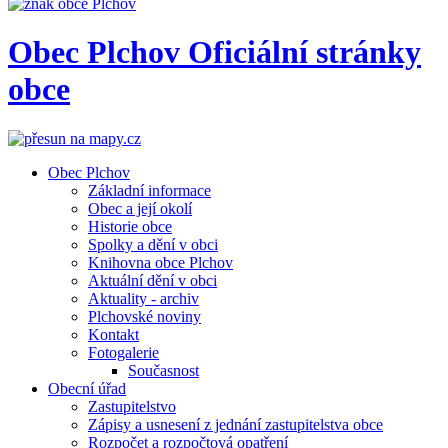
Obec
Plchov
Oficiální stránky
obce
Obec Plchov
Základní informace
Obec a její okolí
Historie obce
Spolky a dění v obci
Knihovna obce Plchov
Aktuální dění v obci
Aktuality - archiv
Plchovské noviny
Kontakt
Fotogalerie
Současnost
Obecní úřad
Zastupitelstvo
Zápisy a usnesení z jednání zastupitelstva obce
Rozpočet a rozpočtová opatření