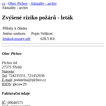
cz
-
Obec Plchov
-
Aktuality - archiv
Aktuality - archiv
Zvýšené riziko požárů - leták
Přílohy k článku
Jméno souboru
Popis
Velikost
letaka4-pozary.pdf
628.5 Kb
Obec Plchov
Plchov 64
27375 Třebíz
Starosta:
Tel:
724235551, 721452036
E-mail:
podatelna@plchov.cz
IDDS:
gkcaw29
Fakturační údaje
IČ:
00640573