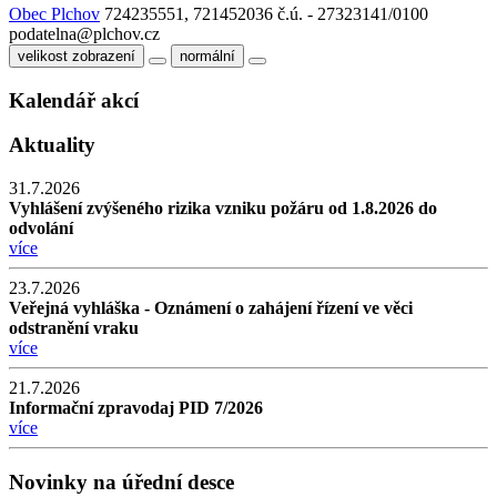
Obec Plchov
724235551, 721452036
č.ú. - 27323141/0100
podatelna@plchov.cz
velikost zobrazení
normální
Kalendář akcí
Aktuality
31.7.2026
Vyhlášení zvýšeného rizika vzniku požáru od 1.8.2026 do
odvolání
více
23.7.2026
Veřejná vyhláška - Oznámení o zahájení řízení ve věci
odstranění vraku
více
21.7.2026
Informační zpravodaj PID 7/2026
více
Novinky na úřední desce