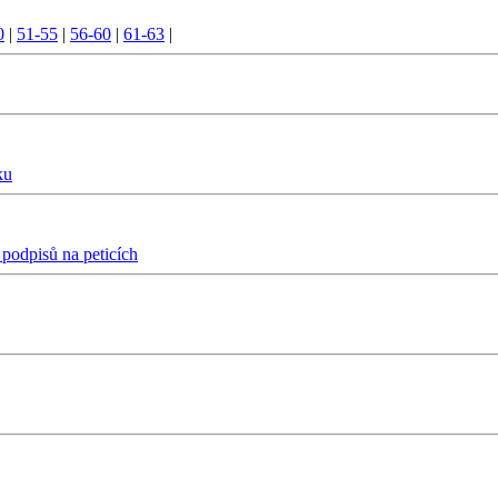
0
|
51-55
|
56-60
|
61-63
|
ku
 podpisů na peticích