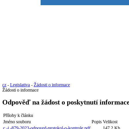
cz
-
Legislativa
-
Žádosti o informace
Žádosti o informace
Odpověď na žádost o poskytnutí informace č
Přílohy k článku
Jméno souboru
Popis
Velikost
c.-j.-879-2023-odpoved-protokol-o-kontrole.pdf
147.2 Kb