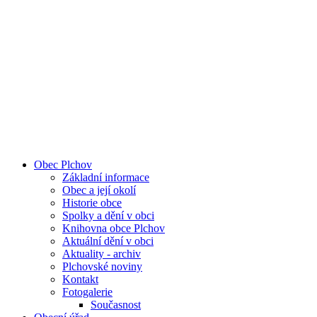
Obec Plchov
Základní informace
Obec a její okolí
Historie obce
Spolky a dění v obci
Knihovna obce Plchov
Aktuální dění v obci
Aktuality - archiv
Plchovské noviny
Kontakt
Fotogalerie
Současnost