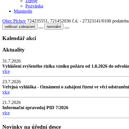
Zdroje
Pozvánka
Munipolis
Obec Plchov
724235551, 721452036
č.ú. - 27323141/0100
podateln
velikost zobrazení
normální
Kalendář akcí
Aktuality
31.7.2026
Vyhlášení zvýšeného rizika vzniku požáru od 1.8.2026 do odvolá
více
23.7.2026
Veřejná vyhláška - Oznámení o zahájení řízení ve věci odstraněn
více
21.7.2026
Informační zpravodaj PID 7/2026
více
Novinky na úřední desce