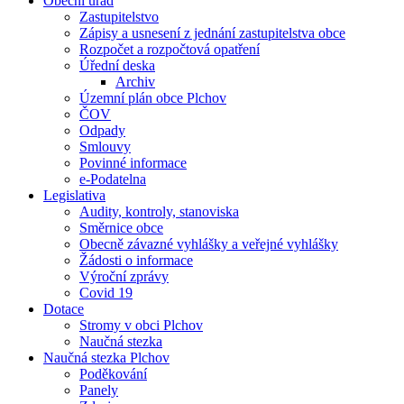
Obecní úřad
Zastupitelstvo
Zápisy a usnesení z jednání zastupitelstva obce
Rozpočet a rozpočtová opatření
Úřední deska
Archiv
Územní plán obce Plchov
ČOV
Odpady
Smlouvy
Povinné informace
e-Podatelna
Legislativa
Audity, kontroly, stanoviska
Směrnice obce
Obecně závazné vyhlášky a veřejné vyhlášky
Žádosti o informace
Výroční zprávy
Covid 19
Dotace
Stromy v obci Plchov
Naučná stezka
Naučná stezka Plchov
Poděkování
Panely