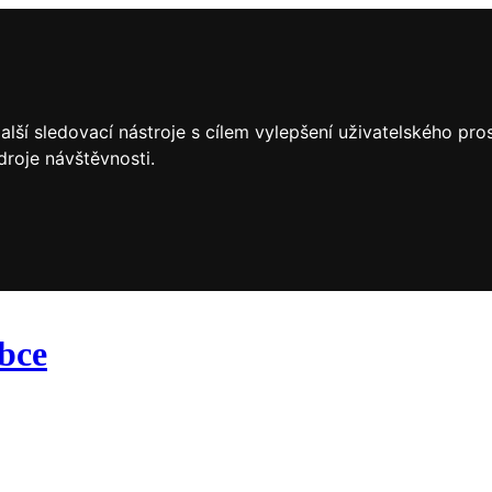
lší sledovací nástroje s cílem vylepšení uživatelského pr
droje návštěvnosti.
obce