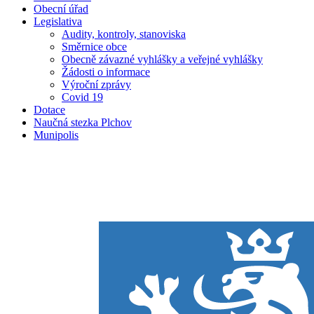
Obecní úřad
Legislativa
Audity, kontroly, stanoviska
Směrnice obce
Obecně závazné vyhlášky a veřejné vyhlášky
Žádosti o informace
Výroční zprávy
Covid 19
Dotace
Naučná stezka Plchov
Munipolis