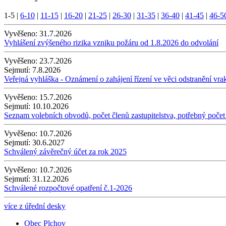
1-5
|
6-10
|
11-15
|
16-20
|
21-25
|
26-30
|
31-35
|
36-40
|
41-45
|
46-5
Vyvěšeno:
31.7.2026
Vyhlášení zvýšeného rizika vzniku požáru od 1.8.2026 do odvolání
Vyvěšeno:
23.7.2026
Sejmutí:
7.8.2026
Veřejná vyhláška - Oznámení o zahájení řízení ve věci odstranění vra
Vyvěšeno:
15.7.2026
Sejmutí:
10.10.2026
Seznam volebních obvodů, počet členů zastupitelstva, potřebný počet
Vyvěšeno:
10.7.2026
Sejmutí:
30.6.2027
Schválený závěrečný účet za rok 2025
Vyvěšeno:
10.7.2026
Sejmutí:
31.12.2026
Schválené rozpočtové opatření č.1-2026
více z úřední desky
Obec Plchov