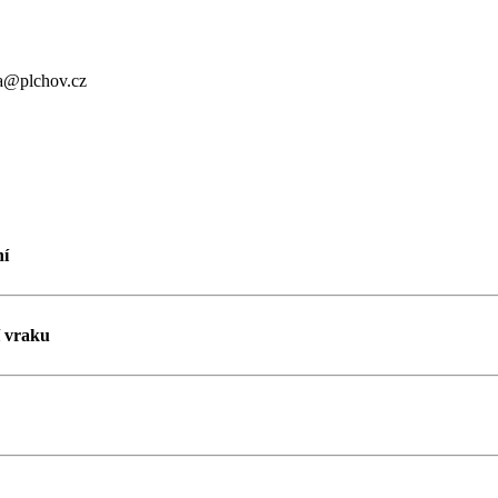
a@plchov.cz
ní
í vraku