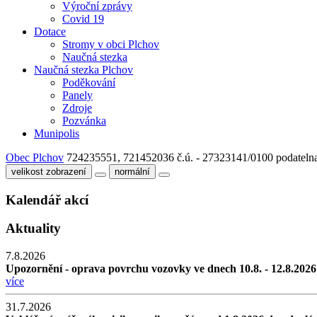
Výroční zprávy
Covid 19
Dotace
Stromy v obci Plchov
Naučná stezka
Naučná stezka Plchov
Poděkování
Panely
Zdroje
Pozvánka
Munipolis
Obec Plchov
724235551, 721452036
č.ú. - 27323141/0100
podateln
velikost zobrazení
normální
Kalendář akcí
Aktuality
7.8.2026
Upozornění - oprava povrchu vozovky ve dnech 10.8. - 12.8.2026
více
31.7.2026