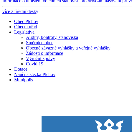
Informace o umístění volebních stanovišť pro drive-in hlasování při v
více z úřední desky
Obec Plchov
Obecní úřad
Legislativa
Audity, kontroly, stanoviska
Směrnice obce
Obecně závazné vyhlášky a veřejné vyhlášky
Žádosti o informace
Výroční zprávy
Covid 19
Dotace
Naučná stezka Plchov
Munipolis