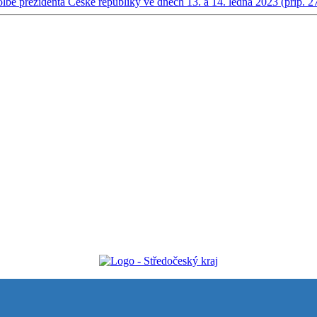
olbě prezidenta České republiky ve dnech 13. a 14. ledna 2023 (příp. 2