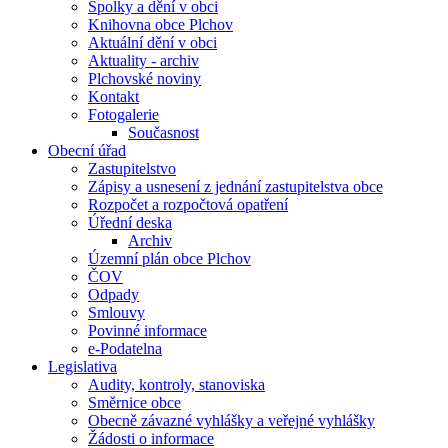
Spolky a dění v obci
Knihovna obce Plchov
Aktuální dění v obci
Aktuality - archiv
Plchovské noviny
Kontakt
Fotogalerie
Současnost
Obecní úřad
Zastupitelstvo
Zápisy a usnesení z jednání zastupitelstva obce
Rozpočet a rozpočtová opatření
Úřední deska
Archiv
Územní plán obce Plchov
ČOV
Odpady
Smlouvy
Povinné informace
e-Podatelna
Legislativa
Audity, kontroly, stanoviska
Směrnice obce
Obecně závazné vyhlášky a veřejné vyhlášky
Žádosti o informace