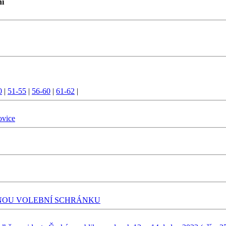
ní
0
|
51-55
|
56-60
|
61-62
|
ovice
SNOU VOLEBNÍ SCHRÁNKU