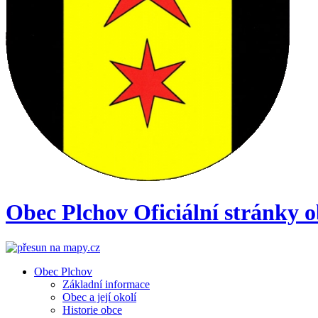
Obec
Plchov
Oficiální stránky 
Obec Plchov
Základní informace
Obec a její okolí
Historie obce