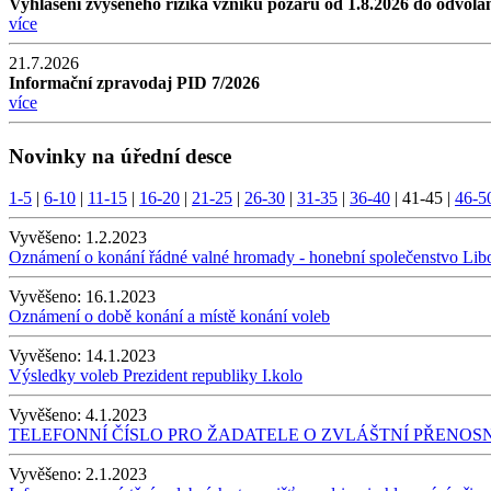
Vyhlášení zvýšeného rizika vzniku požáru od 1.8.2026 do odvolá
více
21.7.2026
Informační zpravodaj PID 7/2026
více
Novinky na úřední desce
1-5
|
6-10
|
11-15
|
16-20
|
21-25
|
26-30
|
31-35
|
36-40
|
41-45
|
46-5
Vyvěšeno:
1.2.2023
Oznámení o konání řádné valné hromady - honební společenstvo Lib
Vyvěšeno:
16.1.2023
Oznámení o době konání a místě konání voleb
Vyvěšeno:
14.1.2023
Výsledky voleb Prezident republiky I.kolo
Vyvěšeno:
4.1.2023
TELEFONNÍ ČÍSLO PRO ŽADATELE O ZVLÁŠTNÍ PŘENO
Vyvěšeno:
2.1.2023